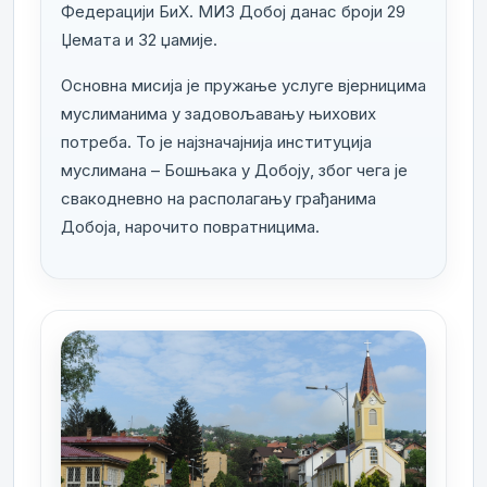
Федерацији БиХ. МИЗ Добој данас броји 29
Џемата и 32 џамије.
Основна мисија је пружање услуге вјерницима
муслиманима у задовољавању њихових
потреба. То је најзначајнија институција
муслимана – Бошњака у Добоју, због чега је
свакодневно на располагању грађанима
Добоја, нарочито повратницима.