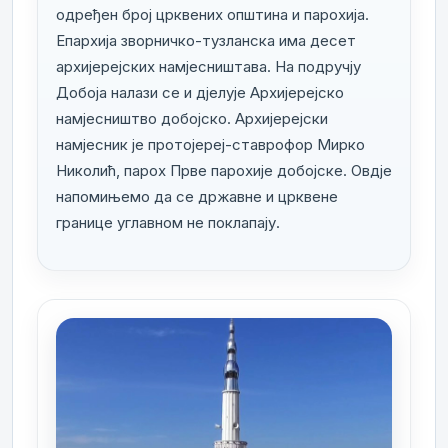
одређен број црквених општина и парохија.
Епархија зворничко-тузланска има десет
архијерејских намјесништава. На подручју
Добоја налази се и дјелује Архијерејско
намјесништво добојско. Архијерејски
намјесник је протојереј-ставрофор Мирко
Николић, парох Прве парохије добојске. Овдје
напомињемо да се државне и црквене
границе углавном не поклапају.