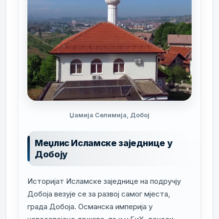
Џамија Селимија, Добој
Меџлис Исламске заједнице у
Добоју
Историјат Исламске заједнице на подручју
Добоја везује се за развој самог мјеста,
града Добоја. Османска империја у