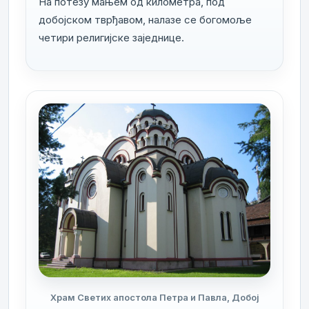
На потезу мањем од километра, под
добојском тврђавом, налазе се богомоље
четири религијске заједнице.
Храм Светих апостола Петра и Павла, Добој