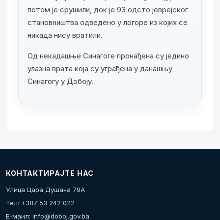
потом је срушили, док је 93 одсто јеврејског
становништва одведено у логоре из којих се
никада нису вратили.
Од некадашње Синагоге пронађена су једино
улазна врата која су уграђена у данашњу
Синагогу у Добоју.
КОНТАКТИРАЈТЕ НАС
Улица Цара Душана 79А
Тел: +387 53 242 022
Е-маил:
info@doboj.gov.ba