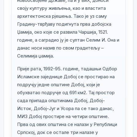
новоосвојене државе, па и у БиХ, доноси
своју културу живљења, као и властита
архитектонска рјешења. Тако је уз саму
Градину-тврђаву подигнута прва добојска
Џамија, око које се развила Чаршија, 1521.
године, а саградио ју је султан Селим И. Она и
данас носи назив по свом градитељу –
Селимија џамија.
Прије рата, 1992-95. године, тадашњи Одбор
Исламске заједнице Добој се простирао на
подручју једне општине Добој, који је
обухватао подручје од 691 км2. Тај простор
сада припада општинама Добој, Добој-
Исток, Добој-Југ и Усора па се тако данас,
МИЗ Добој простире на четири општине.
Прва од ових општина се налази у Републици
Српској, док се остале три налазе у