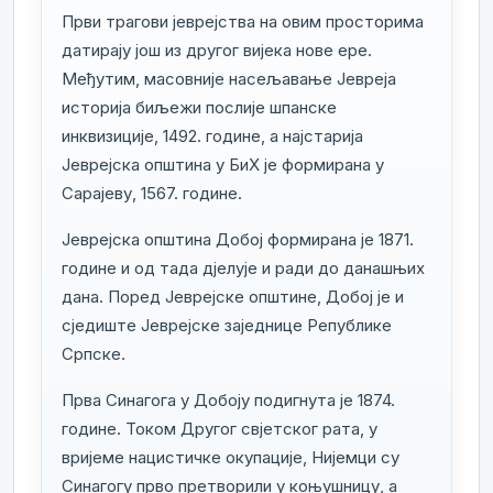
Први трагови јеврејства на овим просторима
датирају још из другог вијека нове ере.
Међутим, масовније насељавање Јевреја
историја биљежи послије шпанске
инквизиције, 1492. године, а најстарија
Јеврејска општина у БиХ је формирана у
Сарајеву, 1567. године.
Јеврејска општина Добој формирана је 1871.
године и од тада дјелује и ради до данашњих
дана. Поред Јеврејске општине, Добој је и
сједиште Јеврејске заједнице Републике
Српске.
Прва Синагога у Добоју подигнута је 1874.
године. Током Другог свјетског рата, у
вријеме нацистичке окупације, Нијемци су
Синагогу прво претворили у коњушницу, а