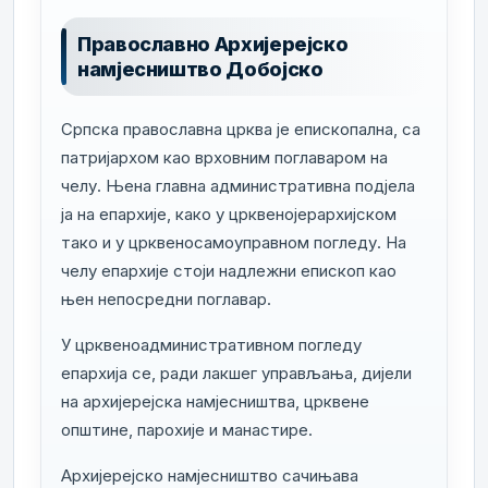
Православно Архијерејско
намјесништво Добојско
Српска православна црква је епископална, са
патријархом као врховним поглаваром на
челу. Њена главна административна подјела
ја на епархије, како у црквенојерархијском
тако и у црквеносамоуправном погледу. На
челу епархије стоји надлежни епископ као
њен непосредни поглавар.
У црквеноадминистративном погледу
епархија се, ради лакшег управљања, дијели
на архијерејска намјесништва, црквене
општине, парохије и манастире.
Архијерејско намјесништво сачињава