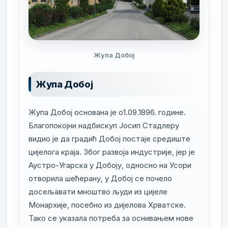
Жупа Добој
Жупа Добој
Жупа Добој основана је о1.09.1896. године.
Благопокојни надбискуп Јосип Стадлеру
видио је да градић Добој постаје средиште
цијелога краја. Због развоја индустрије, јер је
Аустро-Угарска у Добоју, односно на Усори
отворила шећерану, у Добој се почело
досељавати мноштво људи из цијеле
Монархије, посебно из дијелова Хрватске.
Тако се указала потреба за оснивањем нове