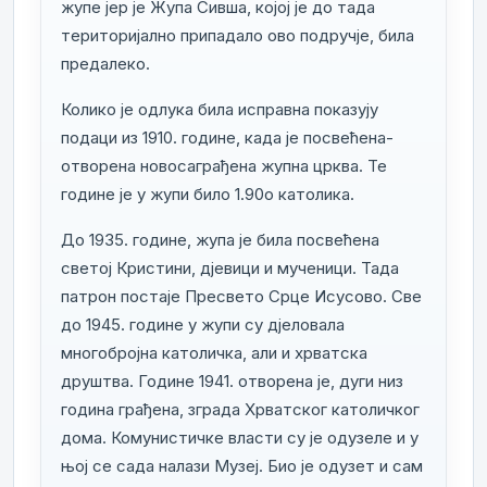
жупе јер је Жупа Сивша, којој је до тада
територијално припадало ово подручје, била
предалеко.
Колико је одлука била исправна показују
подаци из 1910. године, када је посвећена-
отворена новосаграђена жупна црква. Те
године је у жупи било 1.90о католика.
До 1935. године, жупа је била посвећена
светој Кристини, дјевици и мученици. Тада
патрон постаје Пресвето Срце Исусово. Све
до 1945. године у жупи су дјеловала
многобројна католичка, али и хрватска
друштва. Године 1941. отворена је, дуги низ
година грађена, зграда Хрватског католичког
дома. Комунистичке власти су је одузеле и у
њој се сада налази Музеј. Био је одузет и сам