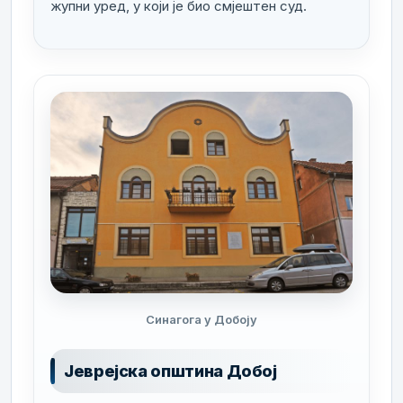
жупни уред, у који је био смјештен суд.
Синагога у Добоју
Јеврејска општина Добој