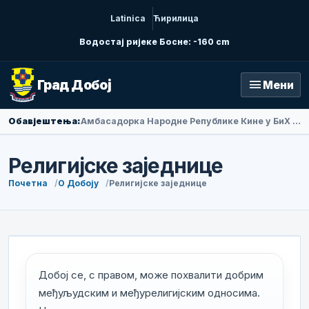
Latinica
Ћирилица
Водостај ријеке Босне: -160 cm
menu
Град Добој
Мени
Обавјештења:
Амбасадорка Народне Републике Кине у БиХ Ли Фан посјетила Добој
Религијске заједнице
Почетна
О Добоју
Религијске заједнице
Добој се, с правом, може похвалити добрим
међуљудским и међурелигијским односима.