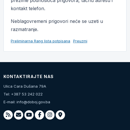
prezime podnosioca prigovora, tačnu adresu i
kontakt telefon.
Neblagovremeni prigovori neće se uzeti u
razmatranje.
Preliminarna Rang lista potpisana
Preuzmi
KONTAKTIRAJTE NAS
Ulica Cara Dušana 79A
Tel: +387 53 242 022
E-mail:
info@doboj.gov.ba