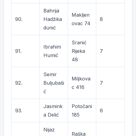
Bahrija
Makljen
90.
Hadžika
8
ovac 74
dunić
Sranić
Ibrahim
91.
Rijeka
7
Humić
48
Semir
Miljkova
92.
Buljubaši
7
c 416
ć
Jasmink
Potočani
93.
6
a Delić
185
Nijaz
Raška