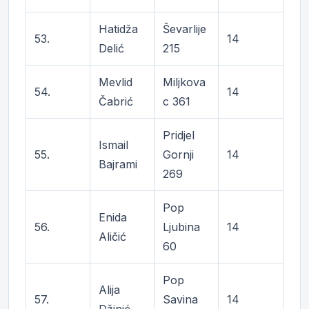
Hatidža
Ševarlije
53.
14
Delić
215
Mevlid
Miljkova
54.
14
Čabrić
c 361
Pridjel
Ismail
55.
Gornji
14
Bajrami
269
Pop
Enida
56.
Ljubina
14
Aličić
60
Pop
Alija
57.
Savina
14