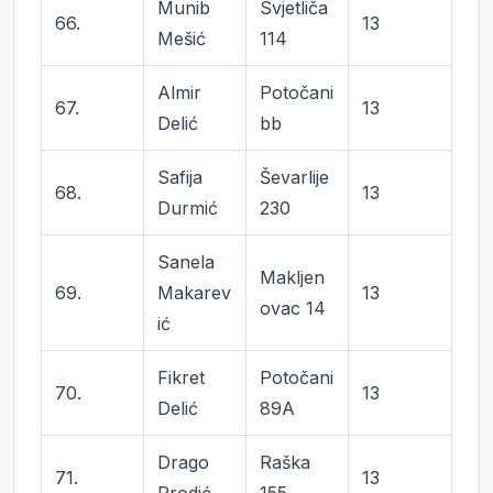
Munib
Svjetliča
66.
13
Mešić
114
Almir
Potočani
67.
13
Delić
bb
Safija
Ševarlije
68.
13
Durmić
230
Sanela
Makljen
69.
Makarev
13
ovac 14
ić
Fikret
Potočani
70.
13
Delić
89A
Drago
Raška
71.
13