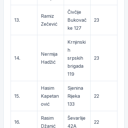
Čivčije
Ramiz
13.
Bukovač
23
Zečević
ke 127
Krnjinski
h
Nermija
14.
srpskih
23
Hadžić
brigada
119
Hasim
Sjenina
15.
Kapetan
Rijeka
22
ović
133
Rasim
Ševarlije
16.
22
Džanić
42A