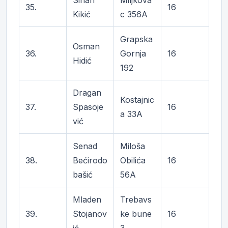
Sinan
Miljkova
35.
16
Kikić
c 356A
Grapska
Osman
36.
Gornja
16
Hidić
192
Dragan
Kostajnic
37.
Spasoje
16
a 33A
vić
Senad
Miloša
38.
Bećirodo
Obilića
16
bašić
56A
Mladen
Trebavs
39.
Stojanov
ke bune
16