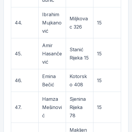
dunić
Ibrahim
Miljkova
44.
Mujkano
15
c 326
vić
Amir
Stanić
45.
Hasanče
15
Rijeka 15
vić
Emina
Kotorsk
46.
15
Bečić
o 408
Hamza
Sjenina
47.
Mešinovi
Rijeka
15
ć
78
Makljen