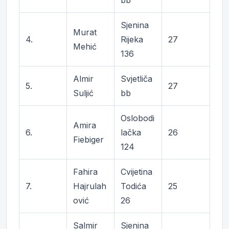
bb
Sjenina
Murat
4.
Rijeka
27
Mehić
136
Almir
Svjetliča
5.
27
Suljić
bb
Oslobodi
Amira
6.
lačka
26
Fiebiger
124
Fahira
Cvijetina
7.
Hajrulah
Todića
25
ović
26
Salmir
Sjenina