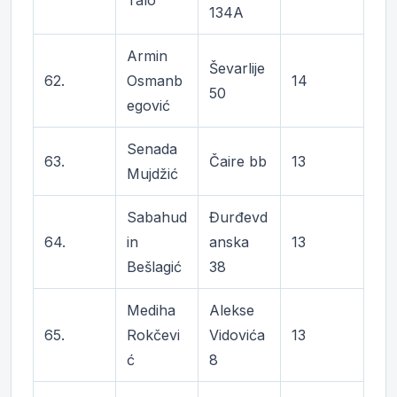
Talo
134A
Armin
Ševarlije
62.
Osmanb
14
50
egović
Senada
63.
Čaire bb
13
Mujdžić
Sabahud
Đurđevd
64.
in
anska
13
Bešlagić
38
Mediha
Alekse
65.
Rokčevi
Vidovića
13
ć
8