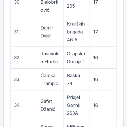
30.
Bjelobrk
17
205
ović
Krajiških
Damir
31.
brigada
17
Didić
46 A
Jasmink
Grapska
32.
16
a Hurtić
Gornja 1
Ćamka
Raška
33.
16
Trampić
74
Pridjel
Safet
34.
Gornji
16
Džanić
263A