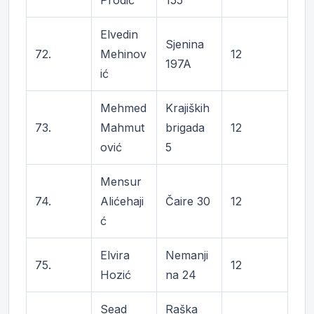
Prodić
155
Elvedin
Sjenina
72.
Mehinov
12
197A
ić
Mehmed
Krajiških
73.
Mahmut
brigada
12
ović
5
Mensur
74.
Alićehaji
Čaire 30
12
ć
Elvira
Nemanji
75.
12
Hozić
na 24
Sead
Raška