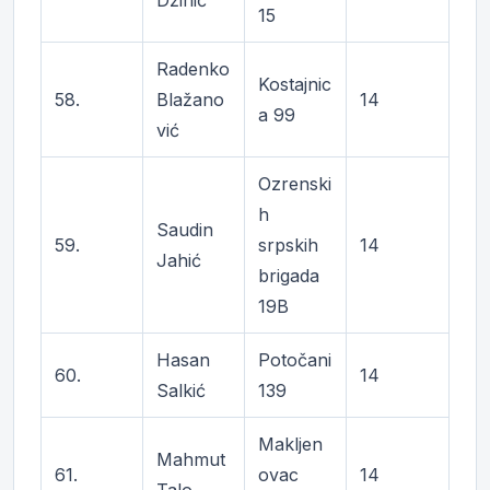
Džinić
15
Radenko
Kostajnic
58.
Blažano
14
a 99
vić
Ozrenski
h
Saudin
59.
srpskih
14
Jahić
brigada
19B
Hasan
Potočani
60.
14
Salkić
139
Makljen
Mahmut
61.
ovac
14