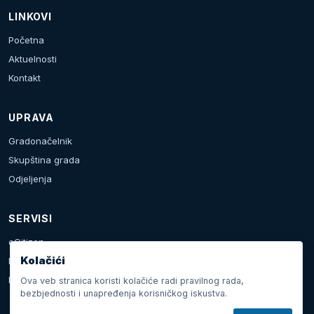
LINKOVI
Početna
Aktuelnosti
Kontakt
UPRAVA
Gradonačelnik
Skupština grada
Odjeljenja
SERVISI
eCitizen
Kolačići
Prijava problema
Kalendar dešavanja
Ova veb stranica koristi kolačiće radi pravilnog rada,
bezbjednosti i unapređenja korisničkog iskustva.