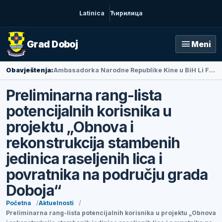
Latinica
Ћирилица
menu
Grad Doboj
Meni
Obavještenja:
Ambasadorka Narodne Republike Kine u BiH Li Fan posjetila Doboj
Preliminarna rang-lista
potencijalnih korisnika u
projektu „Obnova i
rekonstrukcija stambenih
jedinica raseljenih lica i
povratnika na području grada
Doboja“
Početna
Aktuelnosti
Preliminarna rang-lista potencijalnih korisnika u projektu „Obnova