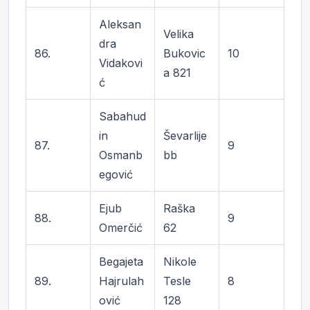
Aleksan
Velika
dra
86.
Bukovic
10
Vidakovi
a 821
ć
Sabahud
in
Ševarlije
87.
9
Osmanb
bb
egović
Ejub
Raška
88.
9
Omerčić
62
Begajeta
Nikole
89.
Hajrulah
Tesle
8
ović
128