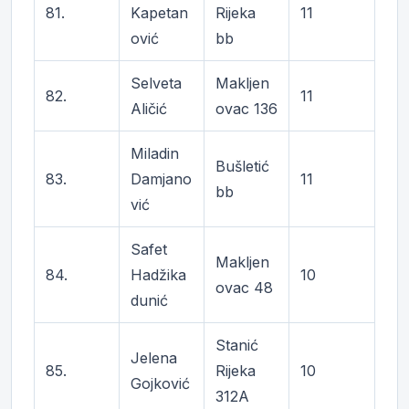
81.
Kapetan
Rijeka
11
ović
bb
Selveta
Makljen
82.
11
Aličić
ovac 136
Miladin
Bušletić
83.
Damjano
11
bb
vić
Safet
Makljen
84.
Hadžika
10
ovac 48
dunić
Stanić
Jelena
85.
Rijeka
10
Gojković
312A