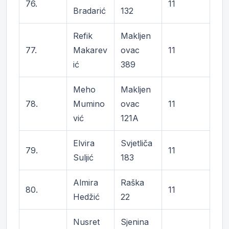
76.
11
Bradarić
132
Refik
Makljen
77.
Makarev
ovac
11
ić
389
Meho
Makljen
78.
Mumino
ovac
11
vić
121A
Elvira
Svjetliča
79.
11
Suljić
183
Almira
Raška
80.
11
Hedžić
22
Nusret
Sjenina