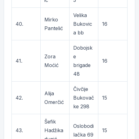
ić
3
Velika
Mirko
40.
Bukovic
16
Pantelić
a bb
Dobojsk
Zora
e
41.
16
Moćić
brigade
48
Čivčije
Alija
42.
Bukovač
15
Omerčić
ke 298
Šefik
Oslobodi
43.
Hadžika
15
lačka 69