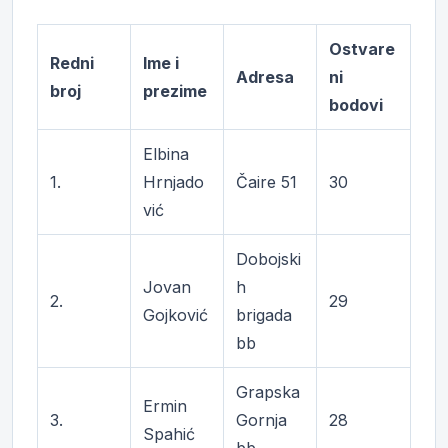
Ostvare
Redni
Ime i
Adresa
ni
broj
prezime
bodovi
Elbina
1.
Hrnjado
Čaire 51
30
vić
Dobojski
Jovan
h
2.
29
Gojković
brigada
bb
Grapska
Ermin
3.
Gornja
28
Spahić