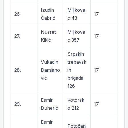
Izudin
Miljkova
26.
17
Čabrić
c 43
Nusret
Miljkova
27.
17
Kikić
c 357
Srpskih
Vukadin
trebavsk
28.
Damjano
ih
17
vić
brigada
126
Esmir
Kotorsk
29.
17
Đuherić
o 212
Esmir
Potočani