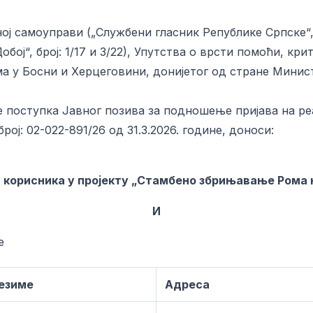
ој самоуправи („Службени гласник Републике Српске“, бро
бој“, број: 1/17 и 3/22), Упутства о врсти помоћи, кр
 у Босни и Херцеговини, донијетог од стране Минист
ење поступка Јавног позива за подношење пријава на 
ој: 02-022-891/26 од 31.3.2026. године, доноси:
 корисника у пројекту „Стамбено збрињавање Рома 
И
е
резиме
Адреса