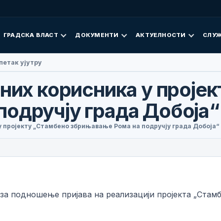
ГРАДСКА ВЛАСТ
ДОКУМЕНТИ
АКТУЕЛНОСТИ
СЛУЖ
 Фан посјетила Добој
лних корисника у проје
одручју града Добоја“
у пројекту „Стамбено збрињавање Рома на подручју града Добоја“
 за подношење пријава на реализацији пројекта „Стам