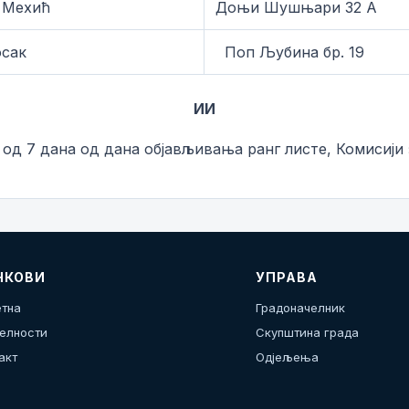
 Мехић
Доњи Шушњари 32 А
осак
Поп Љубина бр. 19
ИИ
 од 7 дана од дана објављивања ранг листе, Комисији
НКОВИ
УПРАВА
тна
Градоначелник
елности
Скупштина града
акт
Одјељења