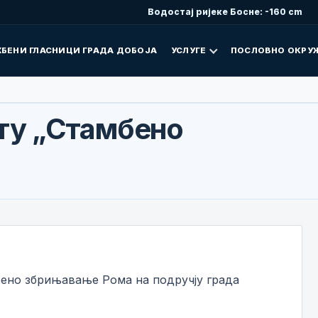
Водостај ријеке Босне: -160 cm
БЕНИ ГЛАСНИЦИ ГРАДА ДОБОЈА
УСЛУГЕ
ПОСЛОВНО ОКРУ
кту „Стамбено
бено збрињавање Рома на подручју града