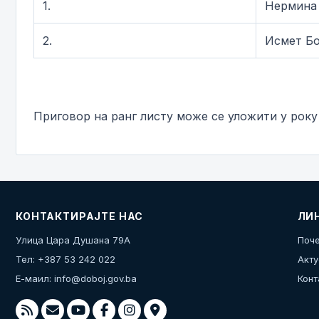
1.
Нермина
2.
Исмет Б
Приговор на ранг листу може се уложити у року
КОНТАКТИРАЈТЕ НАС
ЛИ
Улица Цара Душана 79А
Поче
Тел: +387 53 242 022
Акту
Е-маил:
info@doboj.gov.ba
Конт