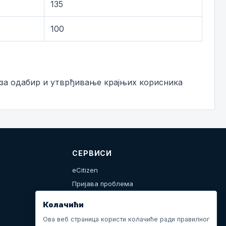
135
100
 за одабир и утврђивање крајњих корисника
СЕРВИСИ
eCitizen
Пријава проблема
Календар дешавања
Колачићи
Ова веб страница користи колачиће ради правилног