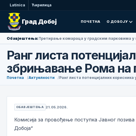
Latinica
Ћирилица
Град Добој
ПОЧЕТНА
О ДОБОЈУ
Обавјештења:
Амбасадорка Народне Републике Кине у БиХ Ли
Ранг листа потенција
збрињавање Рома на п
Почетна
Актуелности
Ранг листа потенцијалних корисника 
21.05.2026.
ОБАВЈЕШТЕЊА
Комисија за провођење поступка Јавног позива
Добоја“