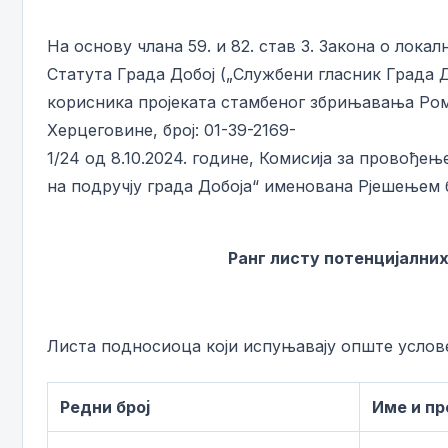
На основу члана 59. и 82. став 3. Закона о локалн
Статута Града Добој („Службени гласник Града До
корисника пројеката стамбеног збрињавања Рома
Херцеговине, број: 01-39-2169-
1/24 од 8.10.2024. године, Комисија за провођ
на подручју града Добоја“ именована Рјешењем бр
Ранг листу потенцијалних
Листа подносиоца који испуњавају опште услов
Редни број
Име и п