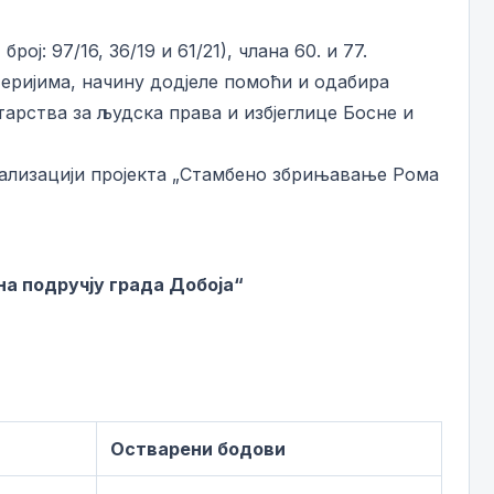
ј: 97/16, 36/19 и 61/21), члана 60. и 77.
итеријима, начину додјеле помоћи и одабира
арства за људска права и избјеглице Босне и
реализацији пројекта „Стамбено збрињавање Рома
на подручју града Добоја“
Остварени бодови