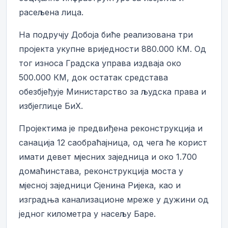
расељена лица.
На подручју Добоја биће реализована три
пројекта укупне вриједности 880.000 КМ. Од
тог износа Градска управа издваја око
500.000 КМ, док остатак средстава
обезбјеђује Министарство за људска права и
избјеглице БиХ.
Пројектима је предвиђена реконструкција и
санација 12 саобраћајница, од чега ће корист
имати девет мјесних заједница и око 1.700
домаћинстава, реконструкција моста у
мјесној заједници Сјенина Ријека, као и
изградња канализационе мреже у дужини од
једног километра у насељу Баре.