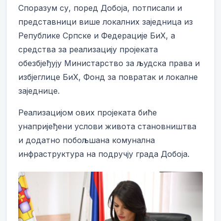
Споразум су, поред Добоја, потписали и
представници више локалних заједница из
Републике Српске и Федерације БиХ, а
средства за реализацију пројеката
обезбјеђују Министарство за људска права и
избјеглице БиХ, Фонд за повратак и локалне
заједнице.
Реализацијом ових пројеката биће
унапријеђени услови живота становништва
и додатно побољшана комунална
инфраструктура на подручју града Добоја.