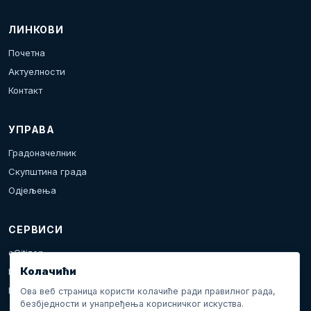
ЛИНКОВИ
Почетна
Актуелности
Контакт
УПРАВА
Градоначелник
Скупштина града
Одјељења
СЕРВИСИ
eCitizen
Колачићи
Пријава проблема
Календар дешавања
Ова веб страница користи колачиће ради правилног рада,
безбједности и унапређења корисничког искуства.