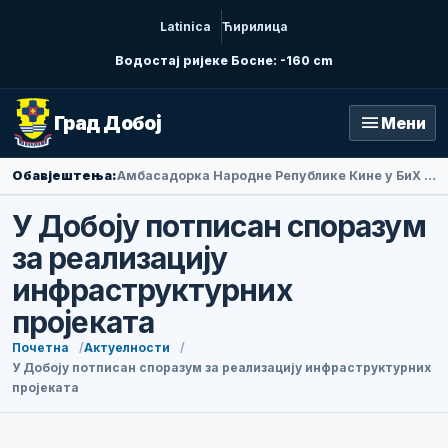
Latinica
Ћирилица
Водостај ријеке Босне: -160 cm
menu
Град Добој
Мени
Обавјештења:
Амбасадорка Народне Републике Кине у БиХ Ли Фан посјетила Добој
У Добоју потписан споразум
за реализацију
инфраструктурних
пројеката
Почетна
Актуелности
У Добоју потписан споразум за реализацију инфраструктурних
пројеката