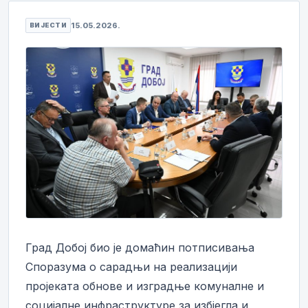
15.05.2026.
ВИЈЕСТИ
Град Добој био је домаћин потписивања
Споразума о сарадњи на реализацији
пројеката обнове и изградње комуналне и
социјалне инфраструктуре за избјегла и