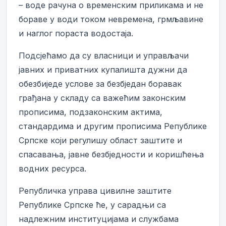
– воде рачуна о временским приликама и не
бораве у води током невремена, грмљавине
и наглог пораста водостаја.
Подсјећамо да су власници и управљачи
јавних и приватних купалишта дужни да
обезбиједе услове за безбједан боравак
грађана у складу са важећим законским
прописима, подзаконским актима,
стандардима и другим прописима Републике
Српске који регулишу област заштите и
спасавања, јавне безбједности и коришћења
водних ресурса.
Републичка управа цивилне заштите
Републике Српске ће, у сарадњи са
надлежним институцијама и службама