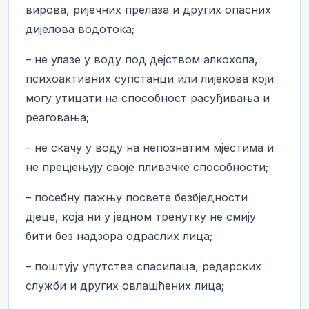
вирова, ријечних прелаза и других опасних
дијелова водотока;
– не улазе у воду под дејством алкохола,
психоактивних супстанци или лијекова који
могу утицати на способност расуђивања и
реаговања;
– не скачу у воду на непознатим мјестима и
не прецјењују своје пливачке способности;
– посебну пажњу посвете безбједности
дјеце, која ни у једном тренутку не смију
бити без надзора одраслих лица;
– поштују упутства спасилаца, редарских
служби и других овлашћених лица;