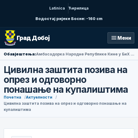
Latinica
Ћирилица
Водостај ријеке Босне: -160 cm
menu
Град Добој
Мени
Обавјештења:
Амбасадорка Народне Републике Кине у БиХ Ли Фан посјетила Добој
Цивилна заштита позива на
опрез и одговорно
понашање на купалиштима
Почетна
Актуелности
Цивилна заштита позива на опрез и одговорно понашање на
купалиштима