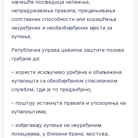
најчешће посљедица непажње,
непридржавања правила, прецјењивања
сопствених способности или коришћења
неуређених и необезбијеђених мјеста за
купање.
Републичка управа цивилне заштите позива
грађане да:
– користе искључиво уређена и обиљежена
купалишта са обезбијеђеном спасилачком
службом, гдје је то предвиђено;
– поштују истакнута правила и упозорења на
купалиштима;
– избјегавају купање на неуређеним
локацијама, у близини брана, мостова,