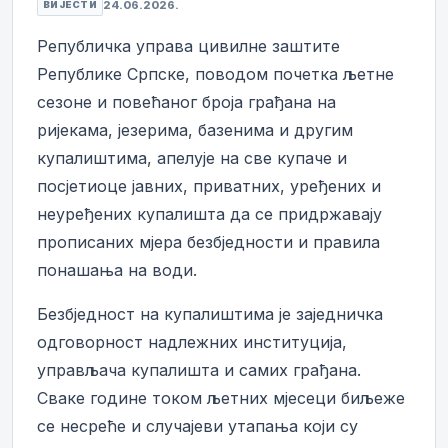
24.06.2026.
ВИЈЕСТИ
Републичка управа цивилне заштите
Републике Српске, поводом почетка љетне
сезоне и повећаног броја грађана на
ријекама, језерима, базенима и другим
купалиштима, апелује на све купаче и
посјетиоце јавних, приватних, уређених и
неуређених купалишта да се придржавају
прописаних мјера безбједности и правила
понашања на води.
Безбједност на купалиштима је заједничка
одговорност надлежних институција,
управљача купалишта и самих грађана.
Сваке године током љетних мјесеци биљеже
се несреће и случајеви утапања који су