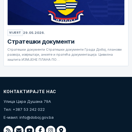
29.05.2026.
VIJEST
Стратешки документи
Стратешки документи Стратешки документи Града Добој, планови
развоја, извјештаји, анкете и пратећа документација. Цивилна
заштита ИЗМЈЕНЕ ПЛАНА ПО…
КОНТАКТИРАЈТЕ НАС
Улица Цара Душана 79А
Тел: +387 53 242 022
Е-маил:
info@doboj.gov.ba