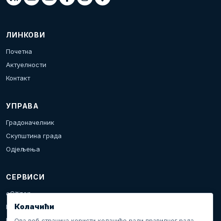
ЛИНКОВИ
Почетна
Актуелности
Контакт
УПРАВА
Градоначелник
Скупштина града
Одјељења
СЕРВИСИ
eCitizen
Колачићи
Пријава проблема
Календар дешавања
Ова веб страница користи колачиће ради правилног рада,