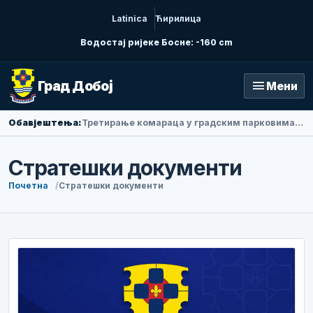
Latinica
Ћирилица
Водостај ријеке Босне: -160 cm
menu
Град Добој
Мени
Обавјештења:
Третирање комараца у градским парковима у петак ујутру
Стратешки документи
Почетна
Стратешки документи