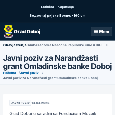
Latinica
Ћирилица
Водостај ријеке Босне: -160 cm
menu
Grad Doboj
Meni
Obavještenja:
Ambasadorka Narodne Republike Kine u BiH Li Fan posjetila Doboj
Javni poziv za Narandžasti
grant Omladinske banke Doboj
Početna
Javni pozivi
Javni poziv za Narandžasti grant Omladinske banke Doboj
14.04.2026.
JAVNI POZIV
Grad Doboj u saradnji sa Fondacijom Mozaik