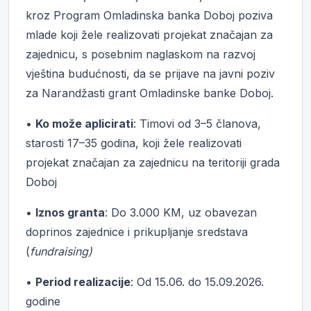
kroz Program Omladinska banka Doboj poziva
mlade koji žele realizovati projekat značajan za
zajednicu, s posebnim naglaskom na razvoj
vještina budućnosti, da se prijave na javni poziv
za Narandžasti grant Omladinske banke Doboj.
•
Ko može aplicirati
: Timovi od 3–5 članova,
starosti 17–35 godina, koji žele realizovati
projekat značajan za zajednicu na teritoriji grada
Doboj
•
Iznos granta
: Do 3.000 KM, uz obavezan
doprinos zajednice i prikupljanje sredstava
(
fundraising)
•
Period realizacije
: Od 15.06. do 15.09.2026.
godine