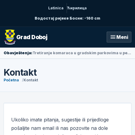
Latinica
Ћирилица
Водостај ријеке Босне: -160 cm
menu
Grad Doboj
Meni
Obavještenja:
Tretiranje komaraca u gradskim parkovima u petak ujutru
Kontakt
Početna
Kontakt
Ukoliko imate pitanja, sugestije ili prijedloge
pošaljite nam email ili nas pozovite na dole