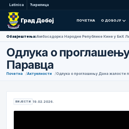
Latinica
Ћирилица
Град Добој
ПОЧЕТНА
О ДОБОЈУ
Обавјештења:
Амбасадорка Народне Републике Кине у БиХ Ли
Одлука о проглашењу
Паравца
Почетна
Актуелности
Одлука о проглашењу Дана жалости 
19.02.2026.
ВИЈЕСТИ