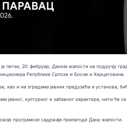
је петак, 20. фебруар, Даном жалости на подручју гр
нкционера Републике Српске и Босне и Херцеговине.
е, као и на зградама јавних предузећа и установа, би
ми јавног, културног и забавног карактера, нити ће с
 своје програмске садржаје прилагоде Дану жалости.