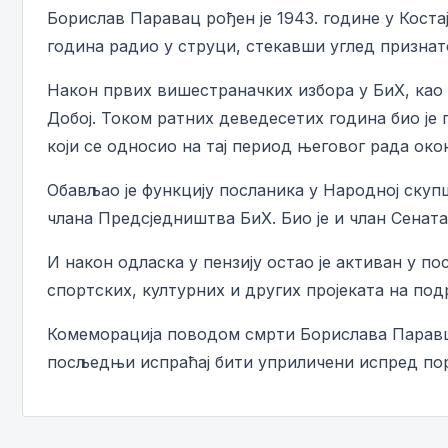
Борислав Паравац рођен је 1943. године у Костај
година радио у струци, стекавши углед признат
Након првих вишестраначких избора у БиХ, као
Добој. Током ратних деведесетих година био је
који се односио на тај период његовог рада око
Обављао је функцију посланика у Народној ску
члана Предсједништва БиХ. Био је и члан Сенат
И након одласка у пензију остао је активан у 
спортских, културних и других пројеката на под
Комеморација поводом смрти Борислава Паравца 
посљедњи испраћај бити уприличени испред поро