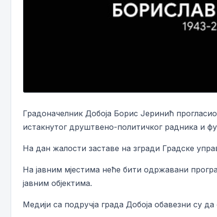
Градоначелник Добоја Борис Јеринић прогласио 
истакнутог друштвено-политичког радника и фу
На дан жалости заставе на згради Градске управ
На јавним мјестима неће бити одржавани програ
јавним објектима.
Медији са подручја града Добоја обавезни су да