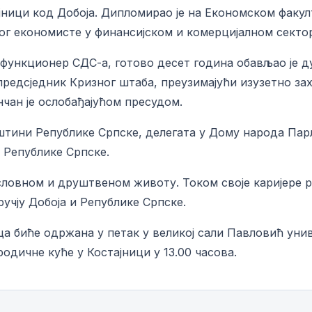
ници код Добоја. Дипломирао је на Економском факулте
ог економисте у финансијском и комерцијалном секто
 функционер СДС-а, готово десет година обављао је
 предсједник Кризног штаба, преузимајући изузетно за
нчан је ослобађајућом пресудом.
пштини Републике Српске, делегата у Дому народа Пар
а Републике Српске.
пословном и друштвеном животу. Током своје каријере 
ручју Добоја и Републике Српске.
биће одржана у петак у великој сали Павловић универ
дичне куће у Костајници у 13.00 часова.