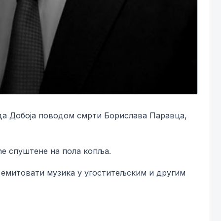
ада Добоја поводом смрти Борислава Паравца,
ће спуштене на пола копља.
е емитовати музика у угоститељским и другим