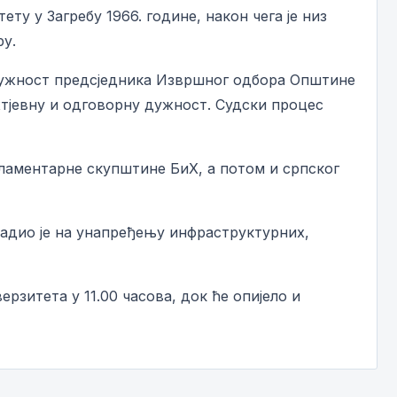
ту у Загребу 1966. године, након чега је низ
ру.
 дужност предсједника Извршног одбора Општине
хтјевну и одговорну дужност. Судски процес
ламентарне скупштине БиХ, а потом и српског
радио је на унапређењу инфраструктурних,
зитета у 11.00 часова, док ће опијело и