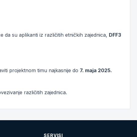
 da su aplikanti iz različitih etničkih zajednica,
DFF3
viti projektnom timu najkasnije do
7. maja 2025.
vezivanje različitih zajednica.
SERVISI