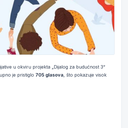
jative u okviru projekta „Dijalog za budućnost 3“
pno je pristiglo
705 glasova
, što pokazuje visok