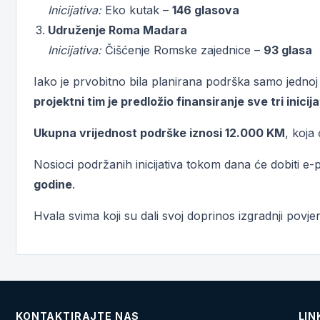
Inicijativa:
Eko kutak –
146 glasova
Udruženje Roma Madara
Inicijativa:
Čišćenje Romske zajednice –
93 glasa
Iako je prvobitno bila planirana podrška samo jednoj ini
projektni tim je predložio finansiranje sve tri inicij
Ukupna vrijednost podrške iznosi 12.000 KM
, koja
Nosioci podržanih inicijativa tokom dana će dobiti 
godine
.
Hvala svima koji su dali svoj doprinos izgradnji povjer
KONTAKTIRAJTE NAS
LIN