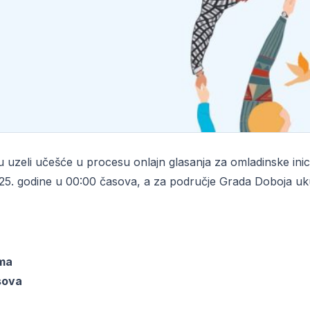
uzeli učešće u procesu onlajn glasanja za omladinske inici
025. godine u 00:00 časova, a za područje Grada Doboja uku
ama
sova