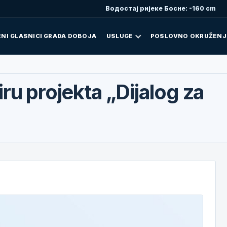
Водостај ријеке Босне: -160 cm
NI GLASNICI GRADA DOBOJA
USLUGE
POSLOVNO OKRUŽENJ
iru projekta „Dijalog za