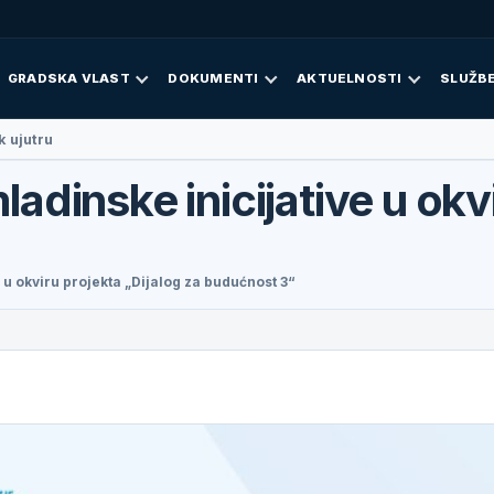
GRADSKA VLAST
DOKUMENTI
AKTUELNOSTI
SLUŽBE
posjetila Doboj
ladinske inicijative u okv
 u okviru projekta „Dijalog za budućnost 3“