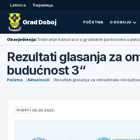
Latinica
Ћирилица
Grad Doboj
POČETNA
O DOBOJU
Obavještenja:
Ambasadorka Narodne Republike Kine u BiH Li Fan 
Rezultati glasanja za om
budućnost 3“
Početna
Aktuelnosti
Rezultati glasanja za omladinske inicijative
05.05.2025.
VIJESTI