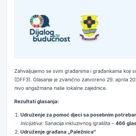
Zahvaljujemo se svim građanima i građankama koji su 
(DFF3). Glasanje je zvanično zatvoreno 29. aprila 2
nivo angažmana naše lokalne zajednice.
Rezultati glasanja:
Udruženje za pomoć djeci sa posebnim potreb
Inicijativa:
Sanacija inkluzivnog igrališta –
466 gla
Udruženje građana „Paležnica“