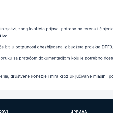
cijativi, zbog kvaliteta prijava, potreba na terenu i činjenice
ative
.
 će biti u potpunosti obezbijeđena iz budžeta projekta DFF3.
e-poruku sa pratećom dokumentacijom koju je potrebno dosta
enja, društvene kohezije i mira kroz uključivanje mladih i po
KOVI
UPRAVA