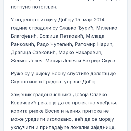
потпуно потопљен.
У воденој стихији у Добоју 15. маја 2014.
године страдали су Славко Ђурић, Миленко
Благојевић, Божица Петковић, Милада
Ранковић, Радо Чупељић, Ратомир Нарић,
Драгица Савковић, Марко Чакаревић,
Жељко Јелеч, Марија Јелеч и Бахрија Скула.
Руже су у ријеку Босну спустиле делегације
Скупштине и Градске управе Добој.
Замјеник градоначелника Добоја Славко
Ковачевић рекао је да се пројектно уређење
корита ријеке Босне и њених притока не
може урадити изоловано, већ да се морају
укључити и припадајуће локалне заједнице,