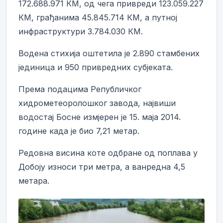
172.688.971 КМ, од чега привреди 123.059.227
КМ, грађанима 45.845.714 КМ, а путној
инфраструктури 3.784.030 КМ.
Водена стихија оштетила је 2.890 стамбених
јединица и 950 привредних субјеката.
Према подацима Републичког
хидрометеоролошког завода, највиши
водостај Босне измјерен је 15. маја 2014.
године када је био 7,21 метар.
Редовна висина коте одбране од поплава у
Добоју износи три метра, а ванредна 4,5
метара.