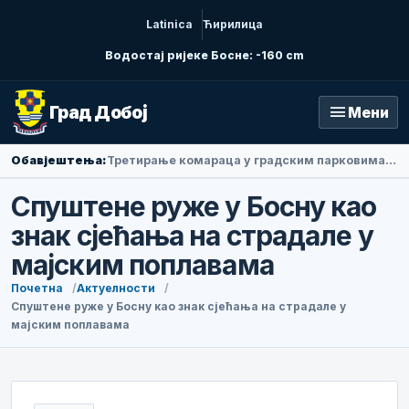
Latinica
Ћирилица
Водостај ријеке Босне: -160 cm
menu
Град Добој
Мени
Обавјештења:
Амбасадорка Народне Републике Кине у БиХ Ли Фан посјетила Добој
Спуштене руже у Босну као
знак сјећања на страдале у
мајским поплавама
Почетна
Актуелности
Спуштене руже у Босну као знак сјећања на страдале у
мајским поплавама