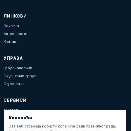
ЛИНКОВИ
Почетна
Актуелности
Контакт
УПРАВА
Градоначелник
Скупштина града
Одјељења
СЕРВИСИ
eCitizen
Колачићи
Пријава проблема
Календар дешавања
Ова веб страница користи колачиће ради правилног рада,