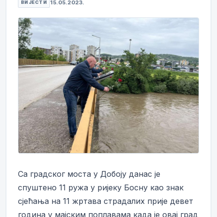
15.05.2023.
ВИЈЕСТИ
Са градског моста у Добоју данас је
спуштено 11 ружа у ријеку Босну као знак
сјећања на 11 жртава страдалих прије девет
година у мајским поплавама када је овај град