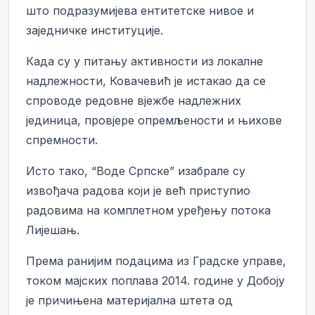
што подразумијева ентитетске нивое и
заједничке институције.
Када су у питању активности из локалне
надлежности, Ковачевић је истакао да се
спроводе редовне вјежбе надлежних
јединица, провјере опремљености и њихове
спремности.
Исто тако, “Воде Српске” изабрале су
извођача радова који је већ приступио
радовима на комплетном уређењу потока
Лијешањ.
Према ранијим подацима из Градске управе,
током мајских поплава 2014. године у Добоју
је причињена материјална штета од