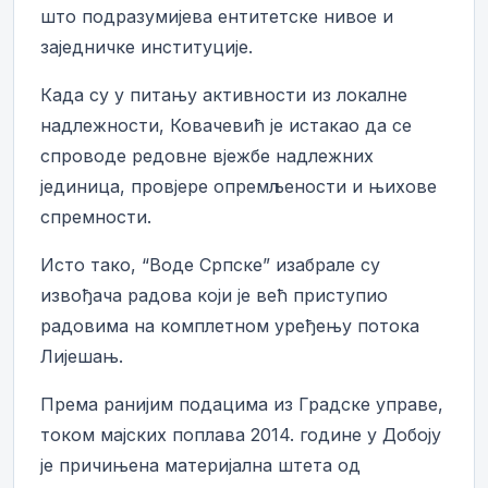
што подразумијева ентитетске нивое и
заједничке институције.
Када су у питању активности из локалне
надлежности, Ковачевић је истакао да се
спроводе редовне вјежбе надлежних
јединица, провјере опремљености и њихове
спремности.
Исто тако, “Воде Српске” изабрале су
извођача радова који је већ приступио
радовима на комплетном уређењу потока
Лијешањ.
Према ранијим подацима из Градске управе,
током мајских поплава 2014. године у Добоју
је причињена материјална штета од