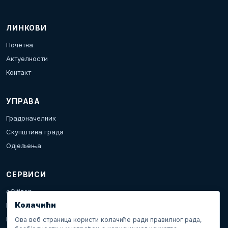
ЛИНКОВИ
Почетна
Актуелности
Контакт
УПРАВА
Градоначелник
Скупштина града
Одјељења
СЕРВИСИ
eCitizen
Колачићи
Пријава проблема
Календар дешавања
Ова веб страница користи колачиће ради правилног рада,