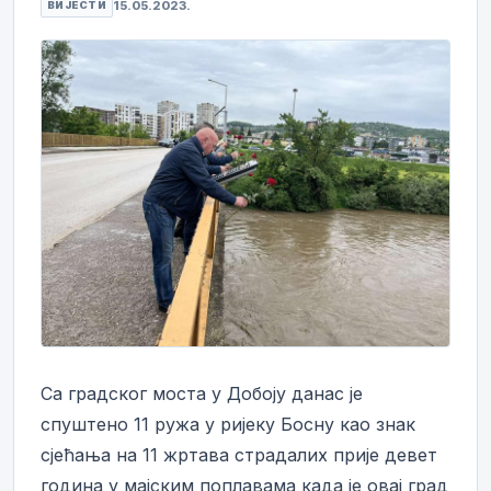
15.05.2023.
ВИЈЕСТИ
Са градског моста у Добоју данас је
спуштено 11 ружа у ријеку Босну као знак
сјећања на 11 жртава страдалих прије девет
година у мајским поплавама када је овај град