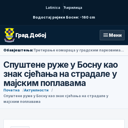
Latinica
Ћирилица
Водостај ријеке Босне: -160 cm
menu
Град Добој
Мени
Обавјештења:
Амбасадорка Народне Републике Кине у БиХ Ли Фан посјетила Добој
Спуштене руже у Босну као
знак сјећања на страдале у
мајским поплавама
Почетна
Актуелности
Спуштене руже у Босну као знак сјећања на страдале у
мајским поплавама