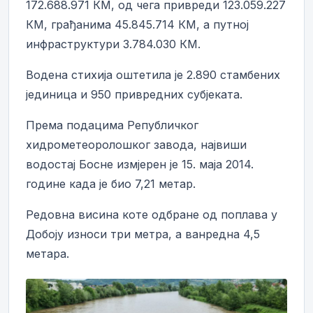
172.688.971 КМ, од чега привреди 123.059.227
КМ, грађанима 45.845.714 КМ, а путној
инфраструктури 3.784.030 КМ.
Водена стихија оштетила је 2.890 стамбених
јединица и 950 привредних субјеката.
Према подацима Републичког
хидрометеоролошког завода, највиши
водостај Босне измјерен је 15. маја 2014.
године када је био 7,21 метар.
Редовна висина коте одбране од поплава у
Добоју износи три метра, а ванредна 4,5
метара.