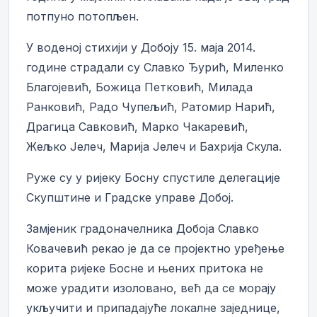
потпуно потопљен.
У воденој стихији у Добоју 15. маја 2014.
године страдали су Славко Ђурић, Миленко
Благојевић, Божица Петковић, Милада
Ранковић, Радо Чупељић, Ратомир Нарић,
Драгица Савковић, Марко Чакаревић,
Жељко Јелеч, Марија Јелеч и Бахрија Скула.
Руже су у ријеку Босну спустиле делегације
Скупштине и Градске управе Добој.
Замјеник градоначелника Добоја Славко
Ковачевић рекао је да се пројектно уређење
корита ријеке Босне и њених притока не
може урадити изоловано, већ да се морају
укључити и припадајуће локалне заједнице,