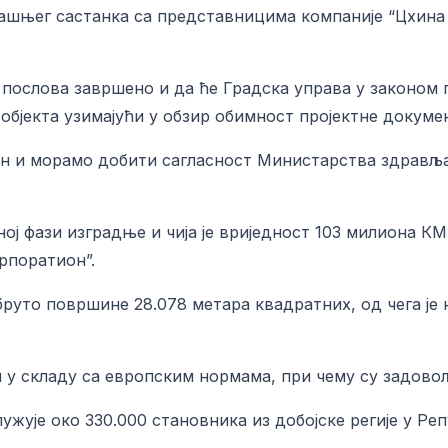
ашњег састанка са представницима компаније “Цхина
о послова завршено и да ће Градска управа у законом
објекта узимајући у обзир обимност пројектне докумен
н и морамо добити сагласност Министарства здравља
шној фази изградње и чија је вриједност 103 милиона К
рпоратион”.
бруто површине 28.078 метара квадратних, од чега је 
 у складу са европским нормама, при чему су задово
ужује око 330.000 становника из добојске регије у Ре