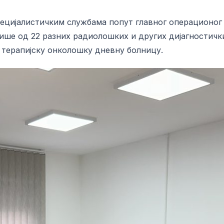
ецијалистичким службама попут главног операционог 
више од 22 разних радиолошких и других дијагностич
, терапијску онколошку дневну болницу.