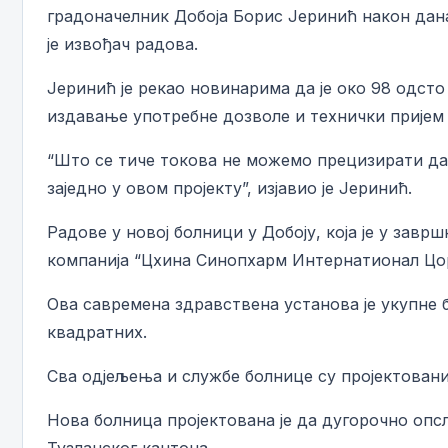
градоначелник Добоја Борис Јеринић након дан
је извођач радова.
Јеринић је рекао новинарима да је око 98 одст
издавање употребне дозволе и технички пријем 
“Што се тиче токова не можемо прецизирати да
заједно у овом пројекту”, изјавио је Јеринић.
Радове у новој болници у Добоју, која је у завр
компанија “Цхина Синопхарм Интернатионал Цо
Ова савремена здравствена установа је укупне 
квадратних.
Сва одјељења и службе болнице су пројектовани
Нова болница пројектована је да дугорочно опсл