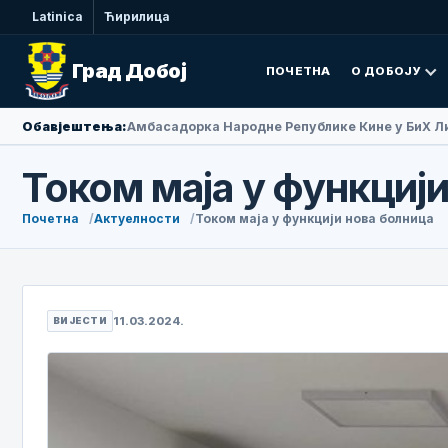
Latinica
Ћирилица
Град Добој
ПОЧЕТНА
О ДОБОЈУ
Обавјештења:
Амбасадорка Народне Републике Кине у БиХ Ли
Током маја у функциј
Почетна
Актуелности
Током маја у функцији нова болница
11.03.2024.
ВИЈЕСТИ