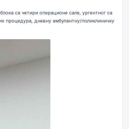
блока са четири операционе сале, ургентног са
ких процедура, дневну амбулантну/поликлиничку