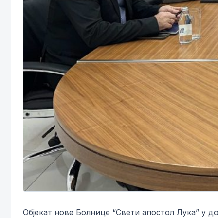
Објекат нове Болнице “Свети апостол Лука” у до