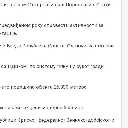
 Синопхарм Интернатионал Цорпоратион”, који
 предвиђеном року спровести активности за
тације.
 и Владе Републике Српске. Од почетка смо сви
М са ПДВ-ом, по систему “кључ у руке” гради
нето површина објекта 25.390 метара
љени сви захтјеви модерне болнице.
публици Српској, федералног Зеничко-добојског и