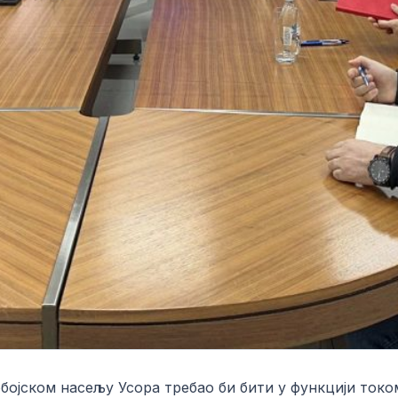
бојском насељу Усора требао би бити у функцији токо