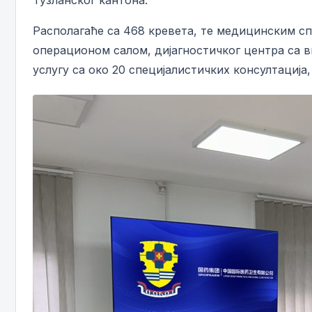
Тузланског кантона.
Располагаће са 468 кревета, те медицинским сп
операционом салом, дијагностичког центра са 
услугу са око 20 специјалистичких консултација