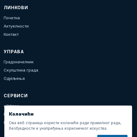
ЛИНКОВИ
Почетна
Актуелности
Контакт
УПРАВА
Градоначелник
Скупштина града
Одјељења
СЕРВИСИ
eCitizen
Колачићи
Пријава проблема
Календар дешавања
Ова веб страница користи колачиће ради правилног рада,
безбједности и унапређења корисничког искуства.