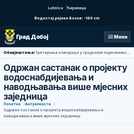
Latinica
Ћирилица
Водостај ријеке Босне: -160 cm
menu
Град Добој
Мени
Обавјештења:
Амбасадорка Народне Републике Кине у БиХ Ли Фан посјетила Добој
Одржан састанак о пројекту
водоснабдијевања и
наводњавања више мјесних
заједница
Почетна
Актуелности
Одржан састанак о пројекту водоснабдијевања и
наводњавања више мјесних заједница