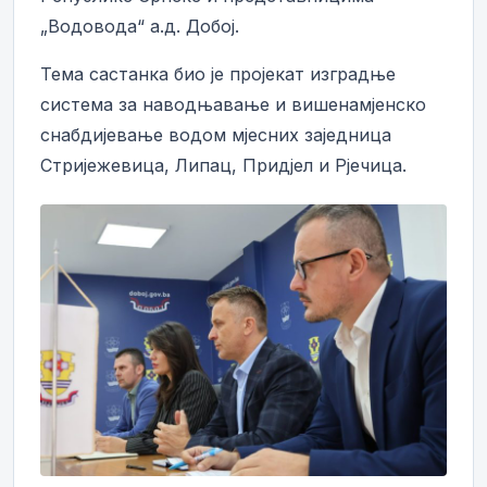
„Водовода“ а.д. Добој.
Тема састанка био је пројекат изградње
система за наводњавање и вишенамјенско
снабдијевање водом мјесних заједница
Стријежевица, Липац, Придјел и Рјечица.