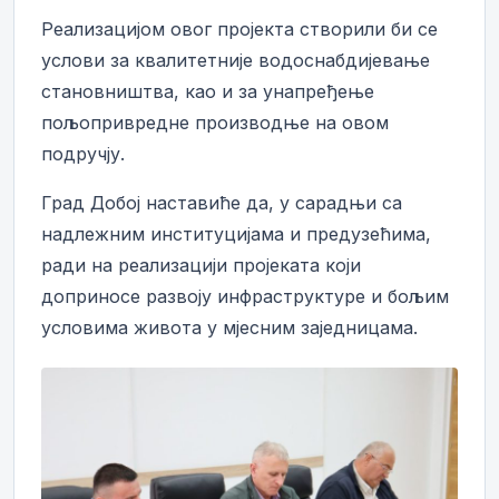
Реализацијом овог пројекта створили би се
услови за квалитетније водоснабдијевање
становништва, као и за унапређење
пољопривредне производње на овом
подручју.
Град Добој наставиће да, у сарадњи са
надлежним институцијама и предузећима,
ради на реализацији пројеката који
доприносе развоју инфраструктуре и бољим
условима живота у мјесним заједницама.