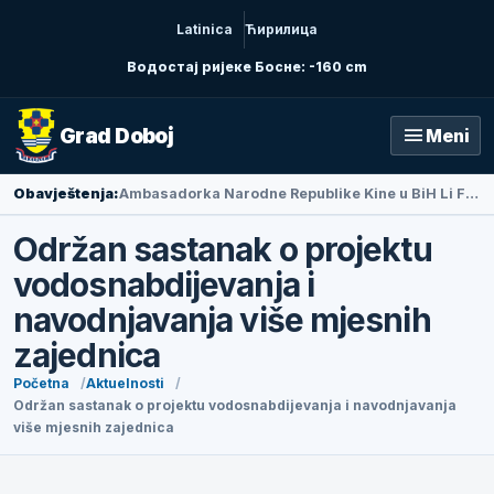
Latinica
Ћирилица
Водостај ријеке Босне: -160 cm
menu
Grad Doboj
Meni
Obavještenja:
Ambasadorka Narodne Republike Kine u BiH Li Fan posjetila Doboj
Održan sastanak o projektu
vodosnabdijevanja i
navodnjavanja više mjesnih
zajednica
Početna
Aktuelnosti
Održan sastanak o projektu vodosnabdijevanja i navodnjavanja
više mjesnih zajednica