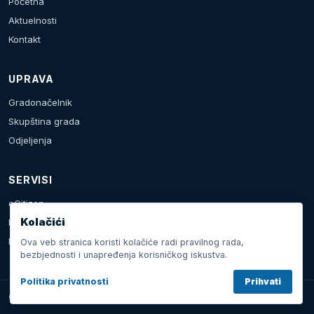
Početna
Aktuelnosti
Kontakt
UPRAVA
Gradonačelnik
Skupština grada
Odjeljenja
SERVISI
eCitizen
Kolačići
Prijava problema
Kalendar dešavanja
Ova veb stranica koristi kolačiće radi pravilnog rada,
bezbjednosti i unapređenja korisničkog iskustva.
Politika privatnosti
Prihvati
Grad Doboj © 2026. Sva prava zadržana.