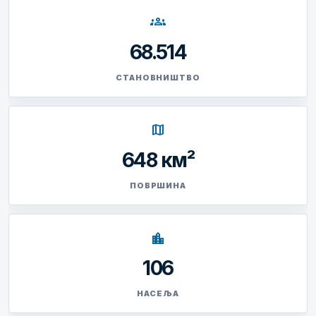
groups
68.514
СТАНОВНИШТВО
map
648 км²
ПОВРШИНА
location_city
106
НАСЕЉА