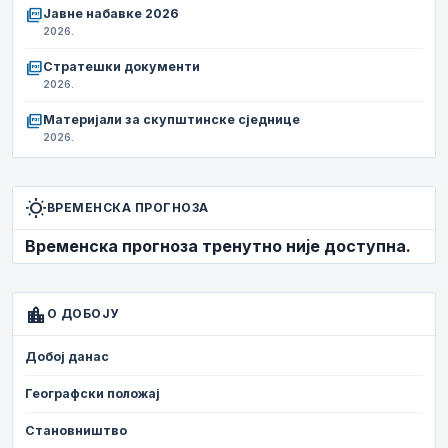
picture_as_pdf
Јавне набавке 2026
2026.
picture_as_pdf
Стратешки документи
2026.
picture_as_pdf
Материјали за скупштинске сједнице
2026.
wb_sunny
ВРЕМЕНСКА ПРОГНОЗА
Временска прогноза тренутно није доступна.
location_city
О ДОБОЈУ
Добој данас
Географски положај
Становништво