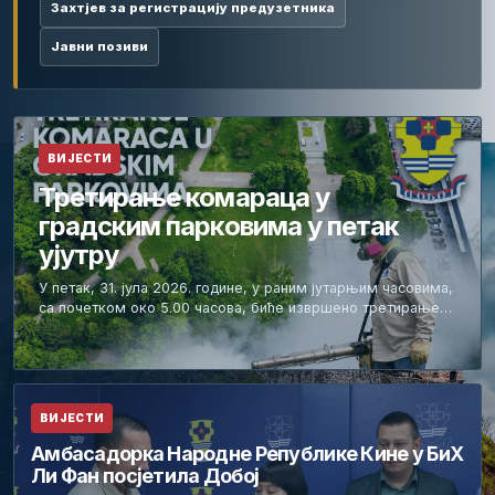
Захтјев за регистрацију предузетника
Јавни позиви
ВИЈЕСТИ
Третирање комараца у
градским парковима у петак
ујутру
У петак, 31. јула 2026. године, у раним јутарњим часовима,
са почетком око 5.00 часова, биће извршено третирање…
ВИЈЕСТИ
Амбасадорка Народне Републике Кине у БиХ
Ли Фан посјетила Добој