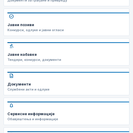
Документи за грађане и привреду
check_circle
Јавни позиви
Конкурси, одлуке и јавни огласи
gavel
Јавне набавке
Тендери, конкурси, документи
description
Документи
Службени акти и одлуке
notifications
Сервисне информације
Обавјештења и информације