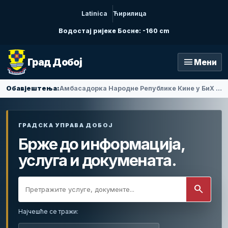
Latinica
Ћирилица
Водостај ријеке Босне: -160 cm
menu
Град Добој
Мени
Обавјештења:
Амбасадорка Народне Републике Кине у БиХ Ли Фан посјетила Добој
ГРАДСКА УПРАВА ДОБОЈ
Брже до информација,
услуга и докумената.
search
Најчешће се тражи: