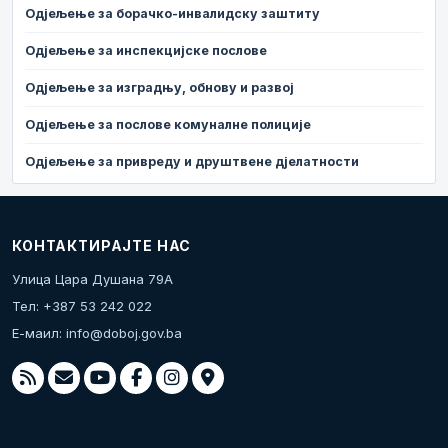
Одјељење за борачко-инвалидску заштиту
Одјељење за инспекцијске послове
Одјељење за изградњу, обнову и развој
Одјељење за послове комуналне полиције
Одјељење за привреду и друштвене дјелатности
КОНТАКТИРАЈТЕ НАС
Улица Цара Душана 79А
Тел: +387 53 242 022
Е-маил:
info@doboj.gov.ba