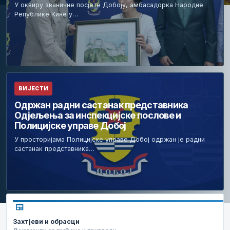
У оквиру званичне посјете Добоју, амбасадорка Народне
Републике Кине у…
ВИЈЕСТИ
Одржан радни састанак представника
Одјељења за инспекцијске послове и
Полицијске управе Добој
У просторијама Полицијске управе Добој одржан је радни
састанак представника…
newspaper
Захтјеви и обрасци