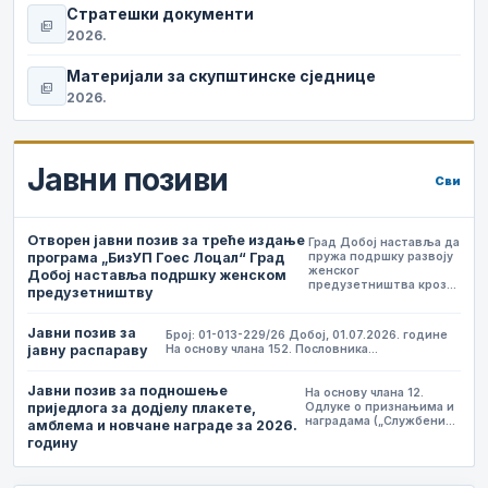
Стратешки документи
picture_as_pdf
2026.
Материјали за скупштинске сједнице
picture_as_pdf
2026.
Јавни позиви
Сви
Отворен јавни позив за треће издање
Град Добој наставља да
програма „БизУП Гоес Лоцал“ Град
пружа подршку развоју
женског
Добој наставља подршку женском
предузетништва кроз…
предузетништву
Јавни позив за
Број: 01-013-229/26 Добој, 01.07.2026. године
јавну распараву
На основу члана 152. Пословника…
Јавни позив за подношење
На основу члана 12.
приједлога за додјелу плакете,
Одлуке о признањима и
наградама („Службени…
амблема и новчане награде за 2026.
годину