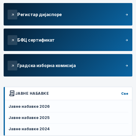
Регистар дијаспоре
arrow_forward
arrow_outward
БФЦ сертификат
arrow_forward
arrow_outward
Градска изборна комисија
arrow_forward
arrow_outward
contract
ЈАВНЕ НАБАВКЕ
Све
Јавне набавке 2026
Јавне набавке 2025
Јавне набавке 2024