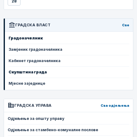
28
account_balance
ГРАДСКА ВЛАСТ
Све
Градоначелник
Замјеник градоначелника
Кабинет градоначелника
Скупштина града
Мјесне заједнице
corporate_fare
ГРАДСКА УПРАВА
Сва одјељења
Одјељење за општу управу
Одјељење за стамбено-комуналне послове