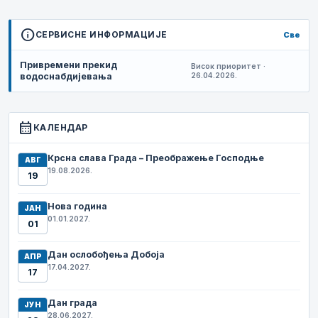
info
СЕРВИСНЕ ИНФОРМАЦИЈЕ
Све
Привремени прекид
Висок приоритет ·
водоснабдијевања
26.04.2026.
calendar_month
КАЛЕНДАР
Крсна слава Града – Преображење Господње
АВГ
19.08.2026.
19
Нова година
ЈАН
01.01.2027.
01
Дан ослобођења Добоја
АПР
17.04.2027.
17
Дан града
ЈУН
28.06.2027.