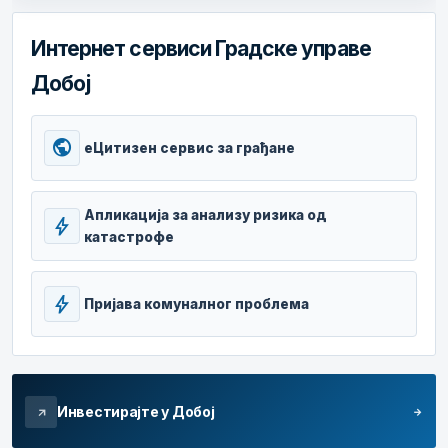
Интернет сервиси Градске управе
Добој
public
еЦитизен сервис за грађане
Апликација за анализу ризика од
bolt
катастрофе
bolt
Пријава комуналног проблема
Инвестирајте у Добој
arrow_forward
arrow_outward