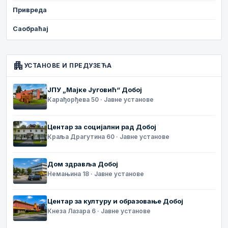
Привреда
Саобраћај
apartment
УСТАНОВЕ И ПРЕДУЗЕЋА
ЈПУ „Мајке Југовић“ Добој
Карађорђева 50 · Јавне установе
Центар за социјални рад Добој
Краља Драгутина 60 · Јавне установе
Дом здравља Добој
Немањина 18 · Јавне установе
Центар за културу и образовање Добој
Кнеза Лазара 6 · Јавне установе