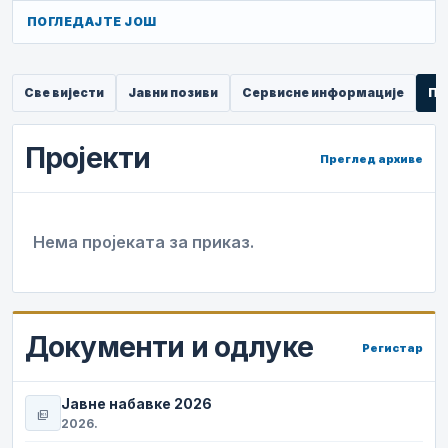
ПОГЛЕДАЈТЕ ЈОШ
Све вијести
Јавни позиви
Сервисне информације
Пр
Пројекти
Преглед архиве
Нема пројеката за приказ.
Документи и одлуке
Регистар
Јавне набавке 2026
picture_as_pdf
2026.