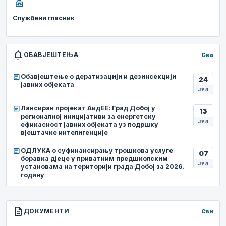
business_center
Службени гласник
notifications
ОБАВЈЕШТЕЊА
Сва
article
Обавјештење о дератизацији и дезинсекцији
24
јавних објеката
ЈУЛ
article
Лансиран пројекат АидЕЕ: Град Добој у
13
регионалној иницијативи за енергетску
ЈУЛ
ефикасност јавних објеката уз подршку
вјештачке интелигенције
article
ОДЛУКА о суфинансирању трошкова услуге
07
боравка дјеце у приватним предшколским
ЈУЛ
установама на територији града Добој за 2026.
годину
description
ДОКУМЕНТИ
Сви