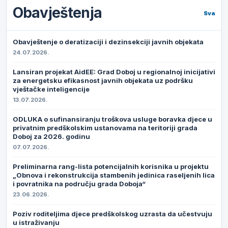
Obavještenja
Sva
Obavještenje o deratizaciji i dezinsekciji javnih objekata
24.07.2026.
Lansiran projekat AidEE: Grad Doboj u regionalnoj inicijativi
za energetsku efikasnost javnih objekata uz podršku
vještačke inteligencije
13.07.2026.
ODLUKA o sufinansiranju troškova usluge boravka djece u
privatnim predškolskim ustanovama na teritoriji grada
Doboj za 2026. godinu
07.07.2026.
Preliminarna rang-lista potencijalnih korisnika u projektu
„Obnova i rekonstrukcija stambenih jedinica raseljenih lica
i povratnika na području grada Doboja“
23.06.2026.
Poziv roditeljima djece predškolskog uzrasta da učestvuju
u istraživanju