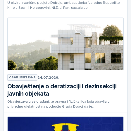
U okviru zvanične posjete Doboju, ambasadorka Narodne Republike
Kine u Bosni i Hercegovini, Nj.E. Li Fan, sastala se…
24.07.2026.
ОБАВЈЕШТЕЊА
Obavještenje o deratizaciji i dezinsekciji
javnih objekata
Obavještavaju se građani, te pravna i fizička lica koja obavljaju
privrednu djelatnost na području Grada Doboj da je…