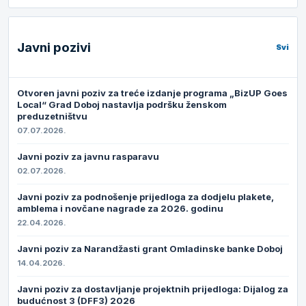
Javni pozivi
Svi
Otvoren javni poziv za treće izdanje programa „BizUP Goes
Local“ Grad Doboj nastavlja podršku ženskom
preduzetništvu
07.07.2026.
Javni poziv za javnu rasparavu
02.07.2026.
Javni poziv za podnošenje prijedloga za dodjelu plakete,
amblema i novčane nagrade za 2026. godinu
22.04.2026.
Javni poziv za Narandžasti grant Omladinske banke Doboj
14.04.2026.
Javni poziv za dostavljanje projektnih prijedloga: Dijalog za
budućnost 3 (DFF3) 2026