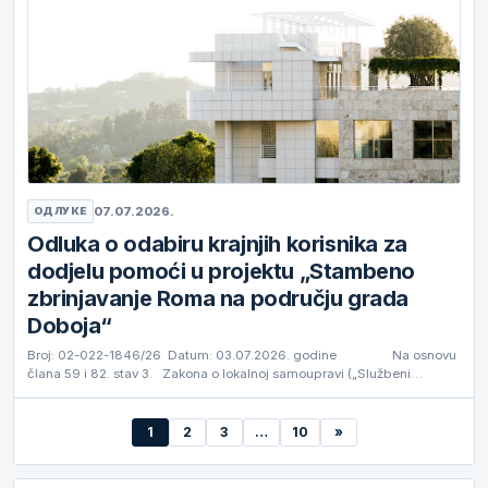
07.07.2026.
ОДЛУКЕ
Odluka o odabiru krajnjih korisnika za
dodjelu pomoći u projektu „Stambeno
zbrinjavanje Roma na području grada
Doboja“
Broj: 02-022-1846/26 Datum: 03.07.2026. godine Na osnovu
člana 59 i 82. stav 3. Zakona o lokalnoj samoupravi („Službeni…
1
2
3
…
10
»