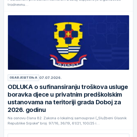
trodnevnu…
07.07.2026.
ОБАВЈЕШТЕЊА
ODLUKA o sufinansiranju troškova usluge
boravka djece u privatnim predškolskim
ustanovama na teritoriji grada Doboj za
2026. godinu
Na osnovu člana 82. Zakona o lokalnoj samoupravi („Službeni Glasnik
Republike Srpske“ broj: 97/16, 36/19, 61/21, 100/25 i…