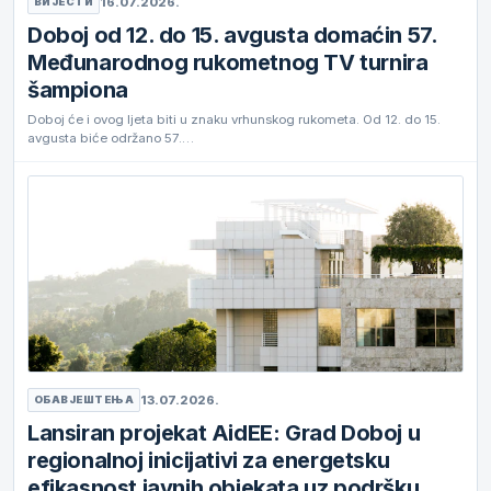
16.07.2026.
ВИЈЕСТИ
Doboj od 12. do 15. avgusta domaćin 57.
Međunarodnog rukometnog TV turnira
šampiona
Doboj će i ovog ljeta biti u znaku vrhunskog rukometa. Od 12. do 15.
avgusta biće održano 57.…
13.07.2026.
ОБАВЈЕШТЕЊА
Lansiran projekat AidEE: Grad Doboj u
regionalnoj inicijativi za energetsku
efikasnost javnih objekata uz podršku