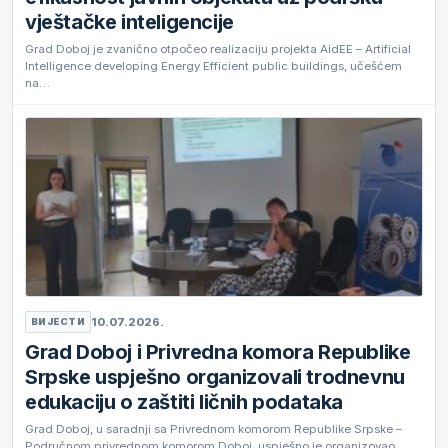
vještačke inteligencije
Grad Doboj je zvanično otpočeo realizaciju projekta AidEE – Artificial
Intelligence developing Energy Efficient public buildings, učešćem
na…
10.07.2026.
ВИЈЕСТИ
Grad Doboj i Privredna komora Republike
Srpske uspješno organizovali trodnevnu
edukaciju o zaštiti ličnih podataka
Grad Doboj, u saradnji sa Privrednom komorom Republike Srpske –
Područnom privrednom komorom Doboj, uspješno je organizovao