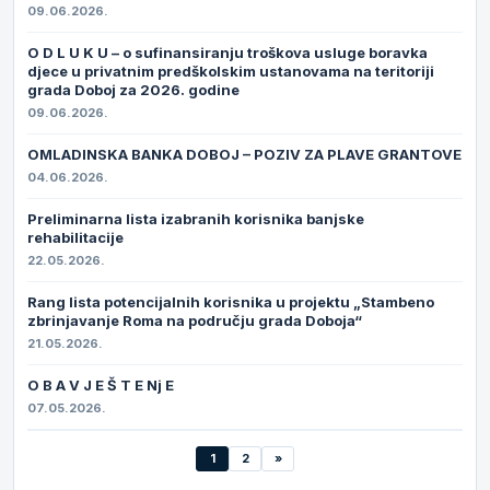
09.06.2026.
O D L U K U – o sufinansiranju troškova usluge boravka
djece u privatnim predškolskim ustanovama na teritoriji
grada Doboj za 2026. godine
09.06.2026.
OMLADINSKA BANKA DOBOJ – POZIV ZA PLAVE GRANTOVE
04.06.2026.
Preliminarna lista izabranih korisnika banjske
rehabilitacije
22.05.2026.
Rang lista potencijalnih korisnika u projektu „Stambeno
zbrinjavanje Roma na području grada Doboja“
21.05.2026.
O B A V J E Š T E Nj E
07.05.2026.
1
2
»