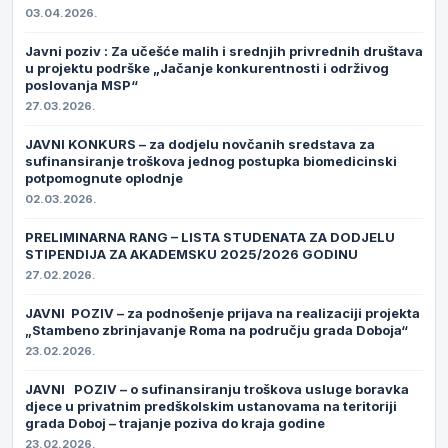
03.04.2026.
Javni poziv : Za učešće malih i srednjih privrednih društava
u projektu podrške „Jačanje konkurentnosti i održivog
poslovanja MSP“
27.03.2026.
JAVNI KONKURS – za dodjelu novčanih sredstava za
sufinansiranje troškova jednog postupka biomedicinski
potpomognute oplodnje
02.03.2026.
PRELIMINARNA RANG – LISTA STUDENATA ZA DODJELU
STIPENDIJA ZA AKADEMSKU 2025/2026 GODINU
27.02.2026.
JAVNI POZIV – za podnošenje prijava na realizaciji projekta
„Stambeno zbrinjavanje Roma na području grada Doboja“
23.02.2026.
JAVNI POZIV – o sufinansiranju troškova usluge boravka
djece u privatnim predškolskim ustanovama na teritoriji
grada Doboj – trajanje poziva do kraja godine
23.02.2026.