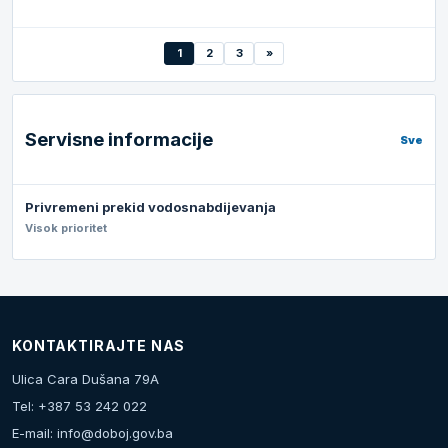
1
2
3
»
Servisne informacije
Sve
Privremeni prekid vodosnabdijevanja
Visok prioritet
KONTAKTIRAJTE NAS
Ulica Cara Dušana 79A
Tel: +387 53 242 022
E-mail:
info@doboj.gov.ba