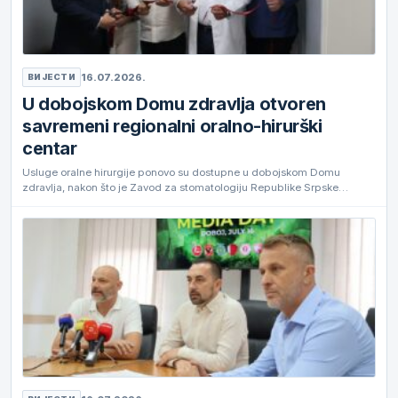
16.07.2026.
ВИЈЕСТИ
U dobojskom Domu zdravlja otvoren
savremeni regionalni oralno-hirurški
centar
Usluge oralne hirurgije ponovo su dostupne u dobojskom Domu
zdravlja, nakon što je Zavod za stomatologiju Republike Srpske…