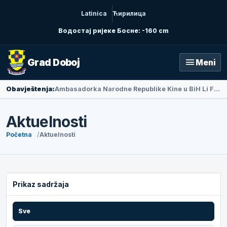
Latinica
Ћирилица
Водостај ријеке Босне: -160 cm
menu
Grad Doboj
Meni
Obavještenja:
Ambasadorka Narodne Republike Kine u BiH Li Fan posjetila Doboj
Aktuelnosti
Početna
Aktuelnosti
Prikaz sadržaja
Sve