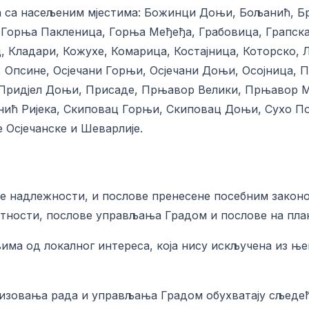
да са насељеним мјестима: Божинци Доњи, Бољанић, Б
 Горња Пакленица, Горња Међеђа, Грабовица, Грапск
, Кладари, Кожухе, Комарица, Костајница, Которско, 
псине, Осјечани Горњи, Осјечани Доњи, Осојница, 
 Придјел Доњи, Присаде, Прњавор Велики, Прњавор М
танић Ријека, Скиповац Горњи, Скиповац Доњи, Сухо П
е Осјечанске и Шеварлије.
не надлежности, и послове пренесене посебним закон
атности, послове управљања Градом и послове на пла
има од локалног интереса, која нису искључена из њ
низовања рада и управљања Градом обухватају сљедећ