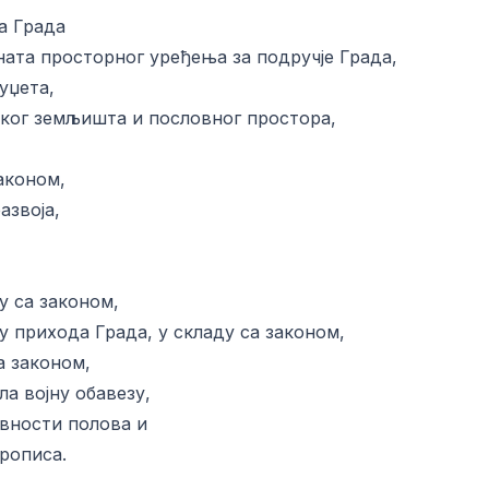
а Града
ата просторног уређења за подручје Града,
уџета,
ког земљишта и пословног простора,
аконом,
азвоја,
у са законом,
у прихода Града, у складу са законом,
а законом,
ла војну обавезу,
вности полова и
рописа.