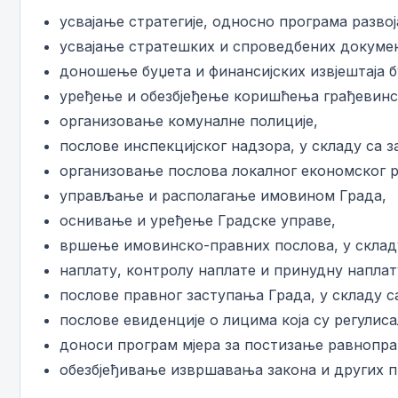
усвајање стратегије, односно програма развој
усвајање стратешких и спроведбених докумен
доношење буџета и финансијских извјештаја б
уређење и обезбјеђење коришћења грађевинс
организовање комуналне полиције,
послове инспекцијског надзора, у складу са з
организовање послова локалног економског р
управљање и располагање имовином Града,
оснивање и уређење Градске управе,
вршење имовинско-правних послова, у склад
наплату, контролу наплате и принудну наплат
послове правног заступања Града, у складу с
послове евиденције о лицима која су регулиса
доноси програм мјера за постизање равнопра
обезбјеђивање извршавања закона и других п