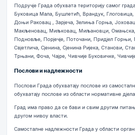
Подручје Града обухвата територију самог гра
Буковица Мала, Бушлетић, Врандук, Глоговица,
Доњи Раковац , Зарјеча, Зелиња Горња, Јоховац
Макљеновац, Миљковац, Миљановци, Омањска, О
Подновље, Порјечје, Поточани, Придјел Горњи,
Свјетлича, Сјенина, Сјенина Ријека, Станови, С
Трњани, Фоча, Чајре, Чивчије Буковичке, Чивчиј
Послови и надлежности
Послови Града обухватају послове из самостал
обухватају послове из области нормативне дјел
Град има право да се бави и свим другим питањ
другом нивоу власти.
Самосталне надлежности Града у области орга