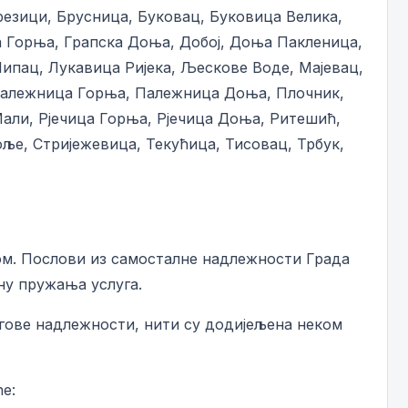
резици, Брусница, Буковац, Буковица Велика,
а Горња, Грапска Доња, Добој, Доња Пакленица,
Липац, Лукавица Ријека, Љескове Воде, Мајевац,
Палежница Горња, Палежница Доња, Плочник,
али, Рјечица Горња, Рјечица Доња, Ритешић,
оље, Стријежевица, Текућица, Тисовац, Трбук,
ом. Послови из самосталне надлежности Града
ну пружања услуга.
егове надлежности, нити су додијељена неком
е: