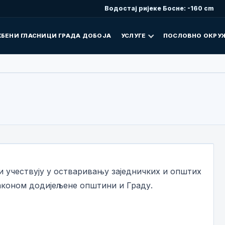
Водостај ријеке Босне: -160 cm
БЕНИ ГЛАСНИЦИ ГРАДА ДОБОЈА
УСЛУГЕ
ПОСЛОВНО ОКРУ
 и учествују у остваривању заједничких и општих
законом додијељене општини и Граду.