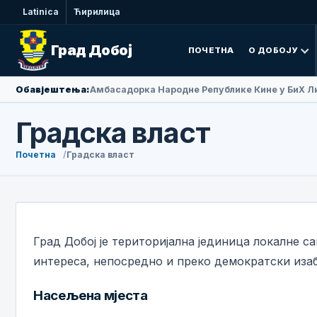
Latinica
Ћирилица
Град Добој
ПОЧЕТНА
О ДОБОЈУ
Обавјештења:
Амбасадорка Народне Републике Кине у БиХ Ли
Градска власт
Почетна
Градска власт
Град Добој је територијална јединица локалне с
интереса, непосредно и преко демократски иза
Насељена мјеста