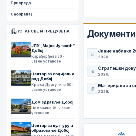
Привреда
Саобраћај
apartment
Документи 
УСТАНОВЕ И ПРЕДУЗЕЋА
ЈПУ „Мајке Југовић“
Добој
Јавне набавке 
picture_as_pdf
Карађорђева 50 ·
2026.
Јавне установе
Стратешки док
picture_as_pdf
Центар за социјални
2026.
рад Добој
Краља Драгутина 60 ·
Материјали за 
picture_as_pdf
Јавне установе
2026.
Дом здравља Добој
Немањина 18 · Јавне
установе
Центар за културу и
образовање Добој
groups