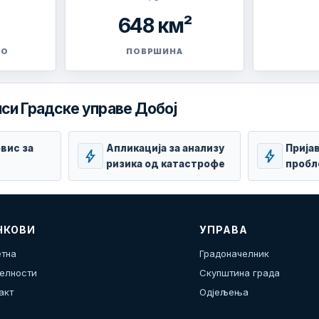
648 км²
ВО
ПОВРШИНА
си Градске управе Добој
вис за
Апликација за анализу
Прија
bolt
bolt
ризика од катастрофе
пробл
НКОВИ
УПРАВА
тна
Градоначелник
елности
Скупштина града
акт
Одјељења