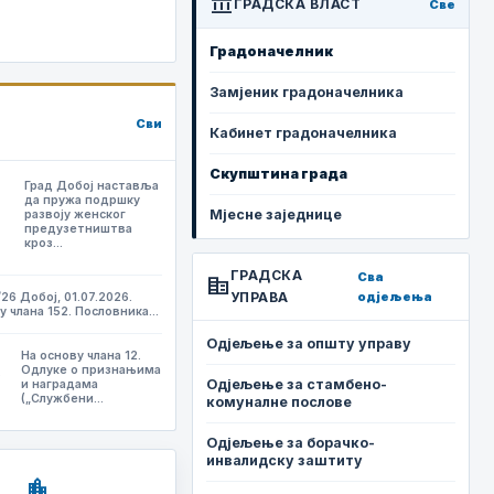
account_balance
ГРАДСКА ВЛАСТ
Све
Градоначелник
Замјеник градоначелника
Сви
Кабинет градоначелника
Скупштина града
Град Добој наставља
да пружа подршку
Мјесне заједнице
развоју женског
предузетништва
кроз…
ГРАДСКА
Сва
corporate_fare
УПРАВА
одјељења
/26 Добој, 01.07.2026.
у члана 152. Пословника…
Одјељење за општу управу
На основу члана 12.
,
Одлуке о признањима
Одјељење за стамбено-
и наградама
(„Службени…
комуналне послове
Одјељење за борачко-
инвалидску заштиту
location_city