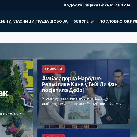
Водостај ријеке Босне: -160 cm
БЕНИ ГЛАСНИЦИ ГРАДА ДОБОЈА
УСЛУГЕ
ПОСЛОВНО ОКРУ
ВИЈЕСТИ
Амбасадорка Народне
Републике Кине у БиХ Ли Фан
посјетила Добој
ак
У оквиру званичне посјете Добоју,
амбасадорка Народне Републике Кине у…
са почетком