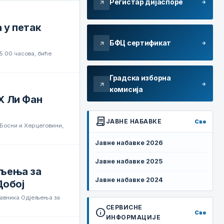
Регистар дијаспоре
arrow_forward
arrow_outward
 у петак
БФЦ сертификат
arrow_forward
arrow_outward
 5.00 часова, биће
Градска изборна
arrow_forward
arrow_outward
комисија
Х Ли Фан
contract
ЈАВНЕ НАБАВКЕ
Све
 Босни и Херцеговини,
Јавне набавке 2026
Јавне набавке 2025
ељења за
Јавне набавке 2024
Добој
тавника Одјељења за
СЕРВИСНЕ
info
Све
ИНФОРМАЦИЈЕ