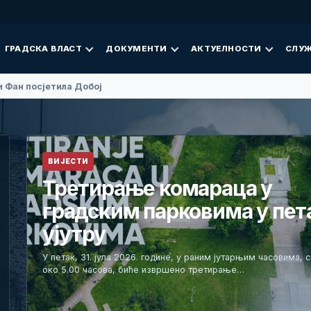
ГРАДСКА ВЛАСТ
ДОКУМЕНТИ
АКТУЕЛНОСТИ
СЛУЖ
 Фан посјетила Добој
ВИЈЕСТИ
Третирање комараца у
градским парковима у пет
ујутру
У петак, 31. јула 2026. године, у раним јутарњим часовима, 
око 5.00 часова, биће извршено третирање…