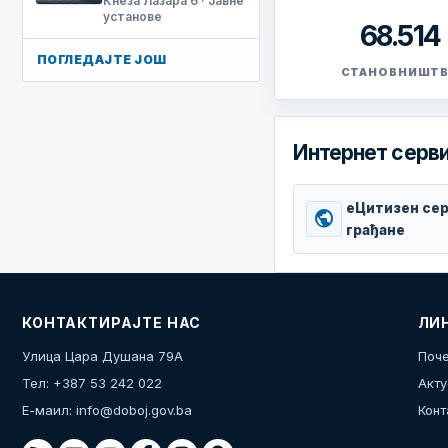
Кнеза Лазара 6 · Јавне
установе
68.514
ПОГЛЕДАЈТЕ ЈОШ
СТАНОВНИШТ
Интернет серви
еЦитизен сер
public
грађане
КОНТАКТИРАЈТЕ НАС
ЛИ
Улица Цара Душана 79А
Поче
Тел: +387 53 242 022
Акту
Е-маил:
info@doboj.gov.ba
Конт