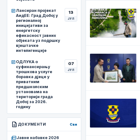
article
Лансиран пројекат
13
АидЕЕ: Град Добој у
ЈУЛ
регионалној
иницијативи за
енергетску
ефикасност јавних
објеката уз подршку
вјештачке
интелигенције
article
ОДЛУКА о
07
суфинансирању
ЈУЛ
трошкова услуге
боравка дјеце у
приватним
предшколским
установама на
територији града
Добој за 2026.
годину
description
ДОКУМЕНТИ
Сви
picture_as_pdf
Јавне набавке 2026