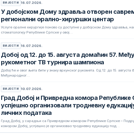
16.07.2026.
ВИЈЕСТИ
У добојском Дому здравља отворен савре
регионални орално-хируршки центар
Услуге оралне хирургије поново су доступне у добојском Дому здравља, нак
стоматологију Републике Српске у овој…
16.07.2026.
ВИЈЕСТИ
Добој од 12. до 15. августа домаћин 57. Ме
рукометног ТВ турнира шампиона
Добој ће и овог љета бити у знаку врхунског рукомета. Од 12. до 15. август
Међународног…
10.07.2026.
ВИЈЕСТИ
Град Добој и Привредна комора Републике 
успјешно организовали тродневну едукациј
личних података
Град Добој, у сарадњи са Привредном комором Републике Српске – Под
комором Добој, успјешно је организовао тродневну едукацију под…