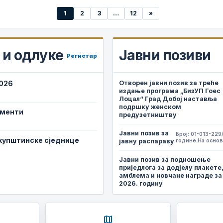
1
2
3
…
12
»
и одлуке
Јавни позиви
Регистар
2026
Отворен јавни позив за треће
издање програма „БизУП Гоес
Лоцал“ Град Добој наставља
подршку женском
ументи
предузетништву
Јавни позив за
Број: 01-013-229
скупштинске сједнице
јавну распараву
године На основ
Јавни позив за подношење
приједлога за додјелу плакете
амблема и новчане награде за
2026. годину
map