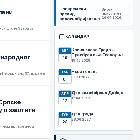
Привремени
Висок
мени
прекид
приоритет ·
26.04.2026.
водоснабдијевања
он што је Завод за
calendar_month
КАЛЕНДАР
Крсна слава Града –
АВГ
Преображење Господње
ђународног
19
19.08.2026.
Нова година
ЈАН
а биће одржано 57. издање
01.01.2027.
01
Дан ослобођења Добоја
АПР
17.04.2027.
17
Српске
у о заштити
Дан града
ЈУН
28.06.2027.
28
ручном привредном