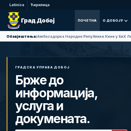
Latinica
Ћирилица
Град Добој
ПОЧЕТНА
О ДОБОЈУ
Обавјештења:
Амбасадорка Народне Републике Кине у БиХ Ли
ГРАДСКА УПРАВА ДОБОЈ
Брже до
информација,
услуга и
докумената.