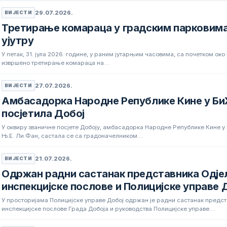
29.07.2026.
ВИЈЕСТИ
Третирање комараца у градским парковима
ујутру
У петак, 31. јула 2026. године, у раним јутарњим часовима, са почетком око
извршено третирање комараца на…
27.07.2026.
ВИЈЕСТИ
Амбасадорка Народне Републике Кине у Би
посјетила Добој
У оквиру званичне посјете Добоју, амбасадорка Народне Републике Кине у
Њ.Е. Ли Фан, састала се са градоначелником…
21.07.2026.
ВИЈЕСТИ
Одржан радни састанак представника Одј
инспекцијске послове и Полицијске управе 
У просторијама Полицијске управе Добој одржан је радни састанак предс
инспекцијске послове Града Добоја и руководства Полицијске управе…