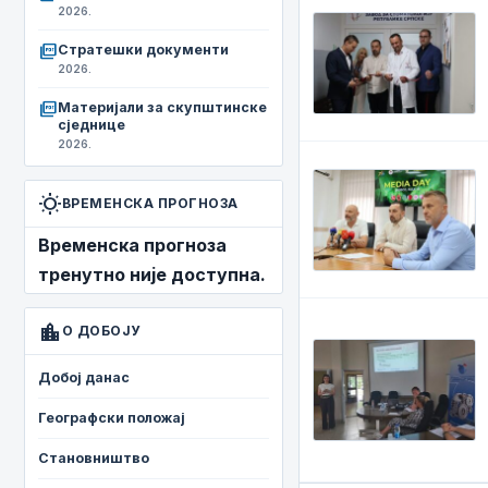
2026.
picture_as_pdf
Стратешки документи
2026.
picture_as_pdf
Материјали за скупштинске
сједнице
2026.
wb_sunny
ВРЕМЕНСКА ПРОГНОЗА
Временска прогноза
тренутно није доступна.
location_city
О ДОБОЈУ
Добој данас
Географски положај
Становништво