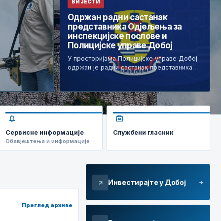
ВИЈЕСТИ
Одржан радни састанак
представника Одјељења за
инспекцијске послове и
Полицијске управе Добој
У просторијама Полицијске управе Добој
одржан је радни састанак представника…
notifications
business_center
Сервисне информације
Службени гласник
Обавјештења и информације
Инвестирајте у Добој
arrow_forward
arrow_outward
Преглед архиве