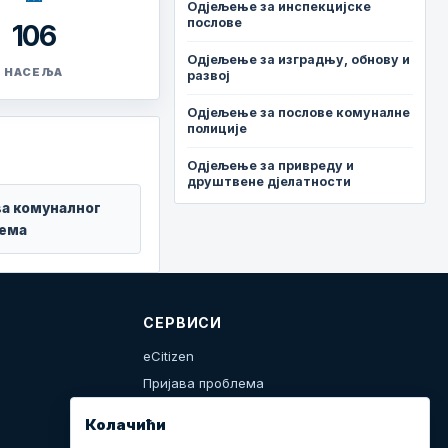
Одјељење за инспекцијске
послове
106
Одјељење за изградњу, обнову и
НАСЕЉА
развој
Одјељење за послове комуналне
полиције
Одјељење за привреду и
друштвене дјелатности
ва комуналног
ема
СЕРВИСИ
eCitizen
Пријава проблема
Календар дешавања
Колачићи