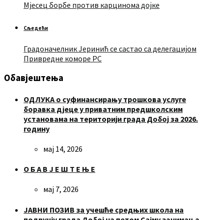
Мјесец борбе против карцинома дојке
Сљедећи
Градоначелник Јеринић се састао са делегацијом
Привредне коморе РС
Обавјештења
ОДЛУКА о суфинансирању трошкова услуге
боравка дјеце у приватним предшколским
установама на територији града Добој за 2026.
годину
мај 14, 2026
О Б А В Ј Е Ш Т Е Њ Е
мај 7, 2026
ЈАВНИ ПОЗИВ за учешће средњих школа на
подручју града Добој на петом Сајму занимања