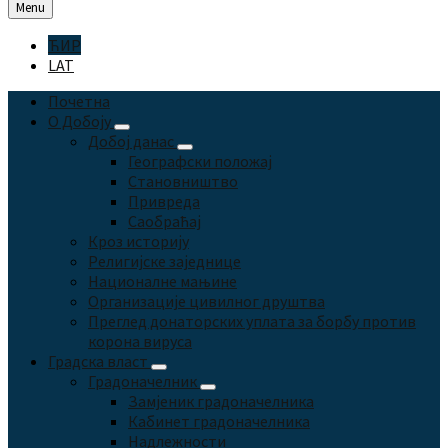
Menu
Изаберите
ЋИР
језик:
LAT
Почетна
О Добоју
Добој данас
Географски положај
Становништво
Привреда
Саобраћај
Кроз историју
Религијске заједнице
Националне мањине
Организације цивилног друштва
Преглед донаторских уплата за борбу против
корона вируса
Градска власт
Градоначелник
Замјеник градоначелника
Кабинет градоначелника
Надлежности