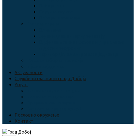
Одборници
Стручна служба
Одбори и комисије
Градска управа
Одјељења
Јединица за интерну ревизију
Одсјек за правне послове и управљање
људским ресурсима
Територијална ватрогасна јединица
Градска изборна комисија
Мјесне заједнице
Актуелности
Службени гласници града Добоја
Услуге
Матична служба – водич
Матична канцеларија
Пријемна канцеларија
Бесплатна правна помоћ
Пословно окружење
Контакт