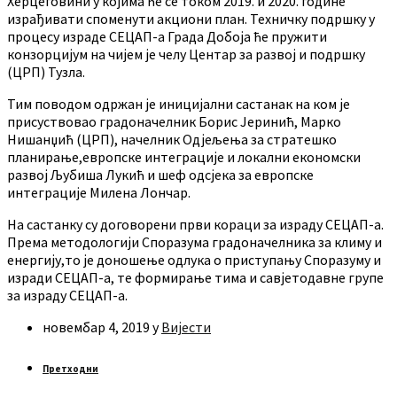
Херцеговини у којима ће се током 2019. и 2020. године
израђивати споменути акциони план. Техничку подршку у
процесу израде СЕЦАП-а Града Добоја ће пружити
конзорцијум на чијем је челу Центар за развој и подршку
(ЦРП) Тузла.
Тим поводом одржан је иницијални састанак на ком је
присуствовао градоначелник Борис Јеринић, Марко
Нишанџић (ЦРП), начелник Одјељења за стратешко
планирање,европске интеграције и локални економски
развој Љубиша Лукић и шеф одсјека за европске
интеграције Милена Лончар.
На састанку су договорени први кораци за израду СЕЦАП-а.
Према методологији Споразума градоначелника за климу и
енергију,то је доношење одлука о приступању Споразуму и
изради СЕЦАП-а, те формирање тима и савјетодавне групе
за израду СЕЦАП-а.
новембар 4, 2019
у
Вијести
Претходни