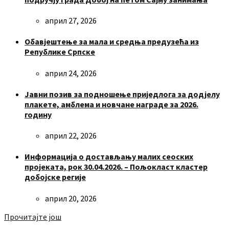
април 27, 2026
Обавјештење за мала и средња предузећа из
Републике Српске
април 24, 2026
Јавни позив за подношење приједлога за додјелу
плакете, амблема и новчане награде за 2026.
годину
април 22, 2026
Информација о достављању малих сеоских
пројеката, рок 30.04.2026. – Пољокласт кластер
добојске регије
април 20, 2026
Прочитајте још