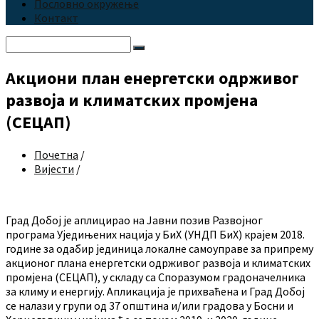
Пословно окружење
Контакт
Search:
Акциони план енергетски одрживог
развоја и климатских промјена
(СЕЦАП)
Почетна
/
Вијести
/
Град Добој је аплицирао на Јавни позив Развојног
програма Уједињених нација у БиХ (УНДП БиХ) крајем 2018.
године за одабир јединица локалне самоуправе за припрему
акционог плана енергетски одрживог развоја и климатских
промјена (СЕЦАП), у складу са Споразумом градоначелника
за климу и енергију. Апликација је прихваћена и Град Добој
се налази у групи од 37 општина и/или градова у Босни и