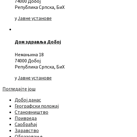
74000 Добој
Република Српска, БиХ
у
Јавне установе
Дом здравља Добој
Немањина 18
74000 Добој
Република Српска, БиХ
у
Јавне установе
Погледајте још
Добој данас
Географски положај
Становништво
Привреда
Саобраћај
Здравство
Образовање