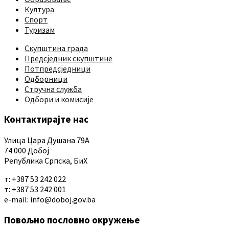
Култура
Спорт
Туризам
Скупштина града
Предсједник скупштине
Потпредсједници
Одборници
Стручна служба
Одбори и комисије
Контактирајте нас
Улица Цара Душана 79А
74 000 Добој
Република Српска, БиХ
т: +387 53 242 022
т: +387 53 242 001
е-mail: info@doboj.gov.ba
Повољно пословно окружење