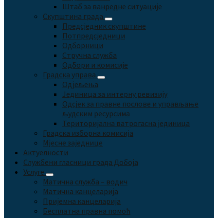
Штаб за ванредне ситуације
Скупштина града
Предсједник скупштине
Потпредсједници
Одборници
Стручна служба
Одбори и комисије
Градска управа
Одјељења
Јединица за интерну ревизију
Одсјек за правне послове и управљање
људским ресурсима
Територијална ватрогасна јединица
Градска изборна комисија
Мјесне заједнице
Актуелности
Службени гласници града Добоја
Услуге
Матична служба – водич
Матична канцеларија
Пријемна канцеларија
Бесплатна правна помоћ