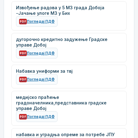
Извођење радова у 5 МЗ града Добоја
-Јачање улоге МЗ у Бих
Погледај ПДФ
PDF
дугорочно кредитно задужење Градске
управе Добој
Погледај ПДФ
PDF
Набавка униформи за твј
Погледај ПДФ
PDF
медијско праћење
градоначелника,представника градске
управе Добој
Погледај ПДФ
PDF
набавка и уградња опреме за потребе ЈПУ