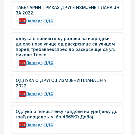
ТАБЕЛАРНИ ПРИКАЗ ДРУГЕ ИЗМЈЕНЕ ПЛАНА ЈН
ЗА 2022.
Погледај ПДФ
PDF
одлука о поништењу радови на изградњи
дијела нове улице од раскрснице са улицом
поред требаваекспрес до раскрснице са ул.
Николе Тесле
Погледај ПДФ
PDF
ОДЛУКА О ДРУГОЈ ИЗМЈЕНИ ПЛАНА ЈН У
2022.
Погледај ПДФ
PDF
Одлука о поништењу -радови на уређењу до
грађ.парцеле к.ч. бр.4665КО Добој
Погледај ПДФ
PDF