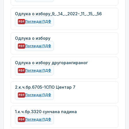
Одлука о избору_9_._14_._2022-_11_._15_._56
Погледај ПДФ
PDF
Одлука о избору
Погледај ПДФ
PDF
Одлука о избору другорангираног
Погледај ПДФ
PDF
2.к.ч.бр.6705-1СПО Центар 7
Погледај ПДФ
PDF
1.к.ч.бр.3320 сунчана падина
Погледај ПДФ
PDF