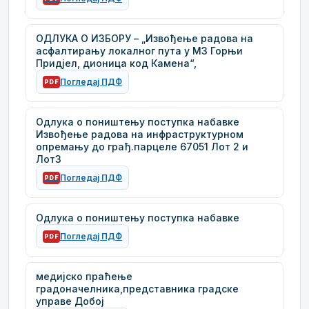
ОДЛУКА О ИЗБОРУ – „Извођење радова на
асфалтирању локалног пута у МЗ Горњи
Придјел, дионица код Камена“,
Погледај ПДФ
PDF
Одлука о поништењу поступка набавке
Извођење радова на инфраструктурном
опремању до грађ.парцеле 67051 Лот 2 и
Лот3
Погледај ПДФ
PDF
Одлука о поништењу поступка набавке
Погледај ПДФ
PDF
медијско праћење
градоначелника,представника градске
управе Добој