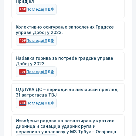
Придјел
Погледај ПДФ
PDF
Колективно осигурање запослених Градске
управе Добој у 2023.
Погледај ПДФ
PDF
Набавка горива за потребе градске управе
Добој у 2023
Погледај ПДФ
PDF
ОДЛУКА ДС – периодични љеларски преглед
31 ватрогасца ТВЈ
Погледај ПДФ
PDF
Извођење радова на асфалтирању кратких
дионица и санација ударних рупа и
неравнина у коловозу у МЗ Трбук – Осојница