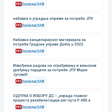
Погледај ПДФ
PDF
набавка и уградња опреме за потребе ЈПУ
Погледај ПДФ
PDF
Набавка канцеларијског материјала за
потребе Градске управе Добој у 2022.
Погледај ПДФ
PDF
Извођење радова на ограђивању и вањском
уређењу парцеле за потребе ЈПУ Мајке
Југовић
Погледај ПДФ
PDF
ОДЛУКА О ИЗБОРУ ДС – „израда главног
пројекта рехабилитације рег.пута Р 465 а
Погледај ПДФ
PDF