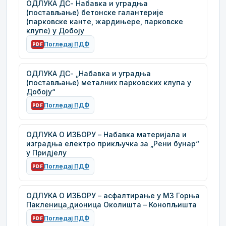
ОДЛУКА ДС- Набавка и уградња
(постављање) бетонске галантерије
(парковске канте, жардињере, парковске
клупе) у Добоју
Погледај ПДФ
PDF
ОДЛУКА ДС- „Набавка и уградња
(постављање) металних парковских клупа у
Добоју“
Погледај ПДФ
PDF
ОДЛУКА О ИЗБОРУ – Набавка материјала и
изградња електро прикључка за „Рени бунар“
у Придјелу
Погледај ПДФ
PDF
ОДЛУКА О ИЗБОРУ – асфалтирање у МЗ Горња
Пакленица,дионица Околишта – Конопљишта
Погледај ПДФ
PDF