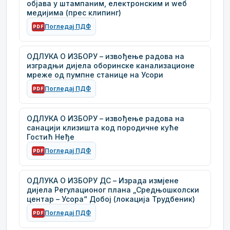
објава у штампаним, електронским и wеб
медијима (прес клипинг)
Погледај ПДФ
PDF
ОДЛУКА О ИЗБОРУ – извођење радова на
изградњи дијела оборинске канализационе
мреже од пумпне станице на Усори
Погледај ПДФ
PDF
ОДЛУКА О ИЗБОРУ – извођење радова на
санацији клизишта код породичне куће
Гостић Неђе
Погледај ПДФ
PDF
ОДЛУКА О ИЗБОРУ ДС – Израда измјене
дијела Регулационог плана „Средњошколски
центар – Усора“ Добој (локација Трудбеник)
Погледај ПДФ
PDF