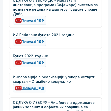
ОДЛУКА О ИЗБОРУ ДС – Набавка и
инсталација програма (Софтwаре) система за
позивање редова на шалтеру Градске управе
Добој
Погледај ПДФ
PDF
ИИ Ребаланс буџета 2021. године
Погледај ПДФ
PDF
Буџет 2022. године
Погледај ПДФ
PDF
Информација о реализацији уговора четврти
квартал – Стамбено комунално
Погледај ПДФ
PDF
ОДЛУКА О ИЗБОРУ – Чишћење и одржавање
јавних зелених и асфалтних површина са