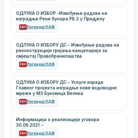
ОДЛУКА О ИЗБОР -Извођење радова на
изградњи Рени бунара РБ 2 у Придјелу
Погледај ПДФ
PDF
ОДЛУКА О ИЗБОРУ ДС – Извођење радова на
реконструкцији гријања канцеларија за
смјештај Правобранилаштва
Погледај ПДФ
PDF
ОДЛУКА О ИЗБОРУ ДС – Услуге израде
Главног пројекта изградње нове водоводне
мреже у МЗ Буковица Велика
Погледај ПДФ
PDF
Информација о реализацији уговора
30.06.2021 –
Погледај ПДФ
PDF