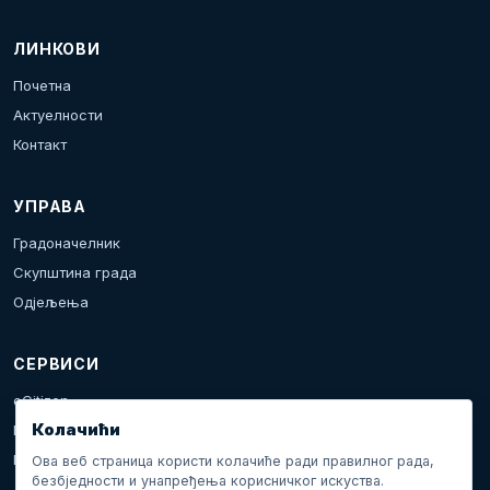
ЛИНКОВИ
Почетна
Актуелности
Контакт
УПРАВА
Градоначелник
Скупштина града
Одјељења
СЕРВИСИ
eCitizen
Колачићи
Пријава проблема
Календар дешавања
Ова веб страница користи колачиће ради правилног рада,
безбједности и унапређења корисничког искуства.