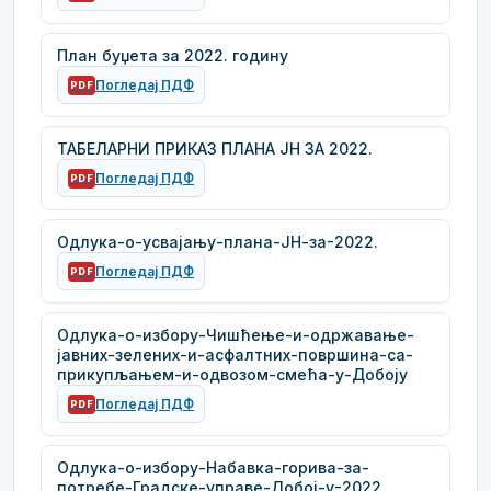
План буџета за 2022. годину
Погледај ПДФ
PDF
ТАБЕЛАРНИ ПРИКАЗ ПЛАНА ЈН ЗА 2022.
Погледај ПДФ
PDF
Одлука-о-усвајању-плана-ЈН-за-2022.
Погледај ПДФ
PDF
Одлука-о-избору-Чишћење-и-одржавање-
јавних-зелених-и-асфалтних-површина-са-
прикупљањем-и-одвозом-смећа-у-Добоју
Погледај ПДФ
PDF
Одлука-о-избору-Набавка-горива-за-
потребе-Градске-управе-Добој-у-2022