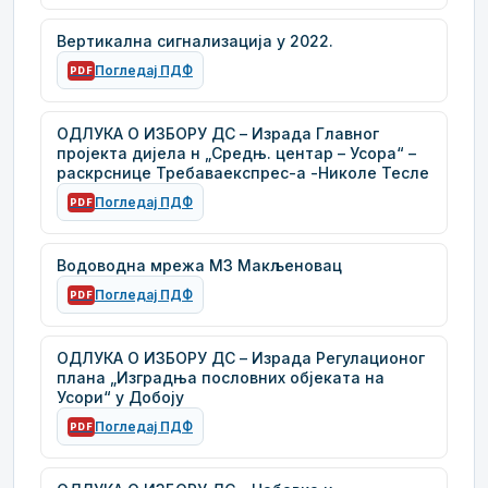
Вертикална сигнализација у 2022.
Погледај ПДФ
PDF
ОДЛУКА О ИЗБОРУ ДС – Израда Главног
пројекта дијела н „Средњ. центар – Усора“ –
раскрснице Требаваекспрес-а -Николе Тесле
Погледај ПДФ
PDF
Водоводна мрежа МЗ Макљеновац
Погледај ПДФ
PDF
ОДЛУКА О ИЗБОРУ ДС – Израда Регулационог
плана „Изградња пословних објеката на
Усори“ у Добоју
Погледај ПДФ
PDF