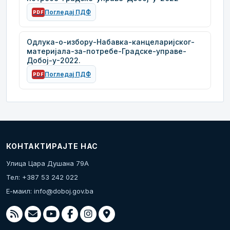
Погледај ПДФ
PDF
Одлука-о-избору-Набавка-канцеларијског-
материјала-за-потребе-Градске-управе-
Добој-у-2022.
Погледај ПДФ
PDF
КОНТАКТИРАЈТЕ НАС
Улица Цара Душана 79А
Тел: +387 53 242 022
Е-маил:
info@doboj.gov.ba