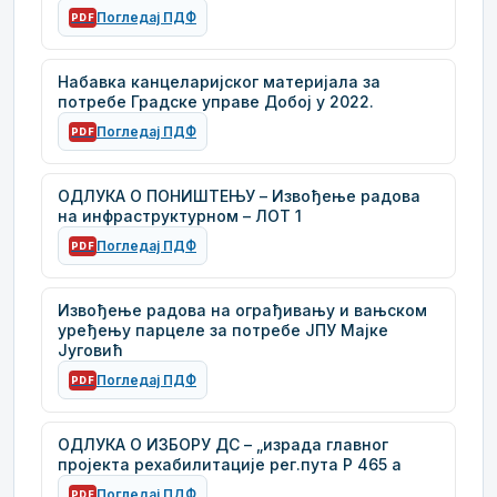
Погледај ПДФ
PDF
Набавка канцеларијског материјала за
потребе Градске управе Добој у 2022.
Погледај ПДФ
PDF
ОДЛУКА О ПОНИШТЕЊУ – Извођење радова
на инфраструктурном – ЛОТ 1
Погледај ПДФ
PDF
Извођење радова на ограђивању и вањском
уређењу парцеле за потребе ЈПУ Мајке
Југовић
Погледај ПДФ
PDF
ОДЛУКА О ИЗБОРУ ДС – „израда главног
пројекта рехабилитације рег.пута Р 465 а
Погледај ПДФ
PDF