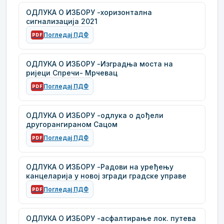
ОДЛУКА О ИЗБОРУ -хоризонтална
сигнализација 2021
Погледај ПДФ
PDF
ОДЛУКА О ИЗБОРУ -Изградња моста на
ријеци Спречи- Мрчевац
Погледај ПДФ
PDF
ОДЛУКА О ИЗБОРУ -одлука о дођели
другорангираном Сацом
Погледај ПДФ
PDF
ОДЛУКА О ИЗБОРУ -Радови на уређењу
канцеларија у новој згради градске управе
Погледај ПДФ
PDF
ОДЛУКА О ИЗБОРУ -асфалтирање лок. путева