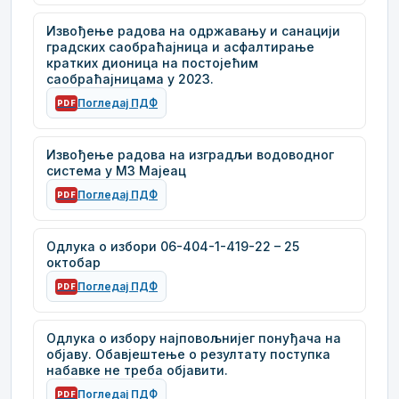
Извођење радова на одржавању и санацији
градских саобраћајница и асфалтирање
кратких дионица на постојећим
саобраћајницама у 2023.
Погледај ПДФ
PDF
Извођење радова на изградљи водоводног
система у М3 Мајеац
Погледај ПДФ
PDF
Одлука о избори 06-404-1-419-22 – 25
октобар
Погледај ПДФ
PDF
Одлука о избору најповољнијег понуђача на
објаву. Обавјештење о резултату поступка
набавке не треба објавити.
Погледај ПДФ
PDF