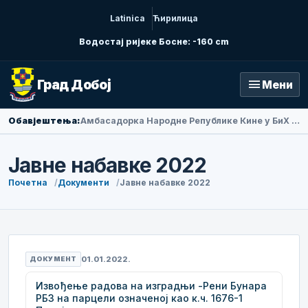
Latinica
Ћирилица
Водостај ријеке Босне: -160 cm
menu
Град Добој
Мени
Обавјештења:
Амбасадорка Народне Републике Кине у БиХ Ли Фан посјетила Добој
Јавне набавке 2022
Почетна
Документи
Јавне набавке 2022
01.01.2022.
ДОКУМЕНТ
Извођење радова на изградњи -Рени Бунара
РБ3 на парцели означеној као к.ч. 1676-1