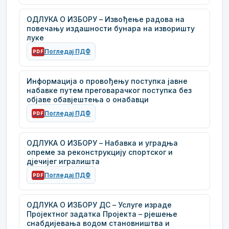
ОДЛУКА О ИЗБОРУ – Извођење радова на
повечању издашности бунара на изворишту
луке
Погледај ПДФ
PDF
Информација о провођењу поступка јавне
набавке путем преговарачког поступка без
објаве обавјештења о онабавци
Погледај ПДФ
PDF
ОДЛУКА О ИЗБОРУ – Набавка и уградња
опреме за реконструкцију спортског и
дјечијег игралишта
Погледај ПДФ
PDF
ОДЛУКА О ИЗБОРУ ДС – Услуге израде
Пројектног задатка Пројекта – рјешење
снабдијевања водом становништва и