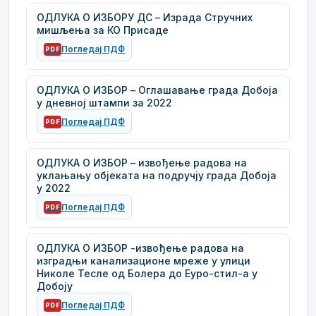
ОДЛУКА О ИЗБОРУ ДС – Израда Стручних
мишљења за КО Присаде
Погледај ПДФ
PDF
ОДЛУКА О ИЗБОР – Оглашавање града Добоја
у дневној штампи за 2022
Погледај ПДФ
PDF
ОДЛУКА О ИЗБОР – извођење радова на
уклањању објеката на подручју града Добоја
у 2022
Погледај ПДФ
PDF
ОДЛУКА О ИЗБОР -извођење радова на
изградњи канализационе мреже у улици
Николе Тесле од Болера до Еуро-стил-а у
Добоју
Погледај ПДФ
PDF