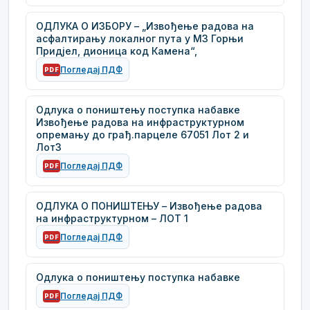
ОДЛУКА О ИЗБОРУ – „Извођење радова на
асфалтирању локалног пута у МЗ Горњи
Придјел, дионица код Камена“,
Погледај ПДФ
PDF
Одлука о поништењу поступка набавке
Извођење радова на инфраструктурном
опремању до грађ.парцеле 67051 Лот 2 и
Лот3
Погледај ПДФ
PDF
ОДЛУКА О ПОНИШТЕЊУ – Извођење радова
на инфраструктурном – ЛОТ 1
Погледај ПДФ
PDF
Одлука о поништењу поступка набавке
Погледај ПДФ
PDF