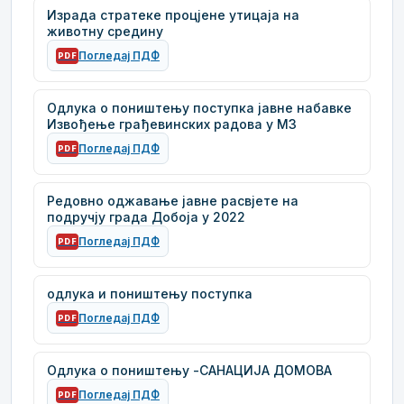
Израда стратеке процјене утицаја на
животну средину
Погледај ПДФ
PDF
Одлука о поништењу поступка јавне набавке
Извођење грађевинских радова у М3
Погледај ПДФ
PDF
Редовно оджавање јавне расвјете на
подручју града Добоја у 2022
Погледај ПДФ
PDF
одлука и поништењу поступка
Погледај ПДФ
PDF
Одлука о поништењу -САНАЦИЈА ДОМОВА
Погледај ПДФ
PDF