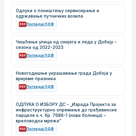
Одлука о поништењу сервисирање и
одржавање путничких возила
Погледај ПДФ
PDF
Чишћење улица од снијега и леда у Добоју –
сезона од 2022-2023
Погледај ПДФ
PDF
Новогодишње украшавање града Добоја у
вријеме празника
Погледај ПДФ
PDF
ОДЛУКА О ИЗБОРУ ДС – „Израда Пројекта за
инфраструктурно опремање до грађевинске
парцеле к.ч. бр. 7686-1 (нова болница) –
вреловодна мрежа“
Погледај ПДФ
PDF