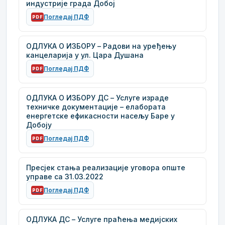
индустрије града Добој
Погледај ПДФ
PDF
ОДЛУКА О ИЗБОРУ – Радови на уређењу
канцеларија у ул. Цара Душана
Погледај ПДФ
PDF
ОДЛУКА О ИЗБОРУ ДС – Услуге израде
техничке документације – елабората
енергетске ефикасности насељу Баре у
Добоју
Погледај ПДФ
PDF
Пресјек стања реализације уговора опште
управе са 31.03.2022
Погледај ПДФ
PDF
ОДЛУКА ДС – Услуге праћења медијских