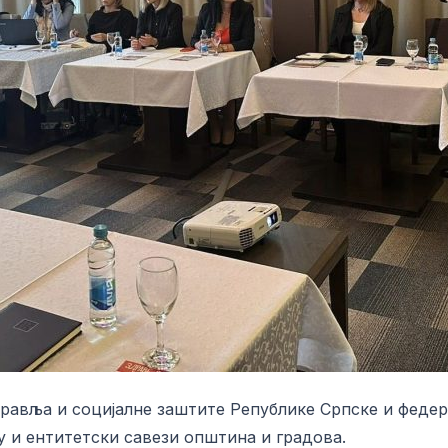
здравља и социјалне заштите Републике Српске и феде
у и ентитетски савези општина и градова.