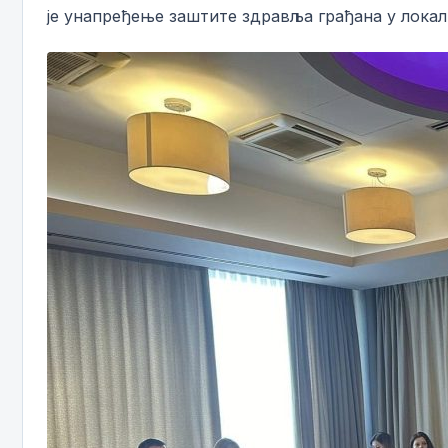
је унапређење заштите здравља грађана у локал