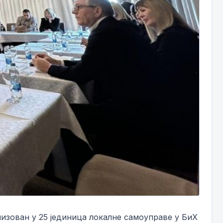
ализован у 25 јединица локалне самоуправе у БиХ