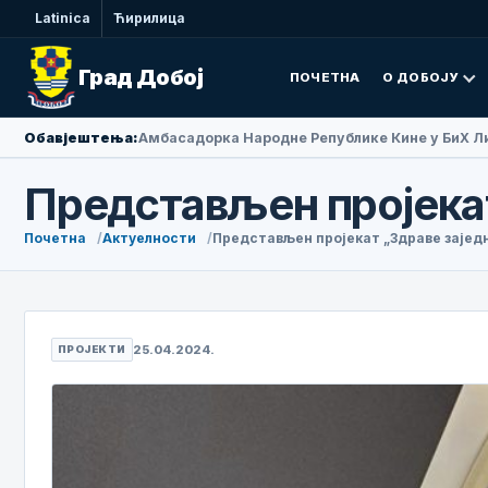
Latinica
Ћирилица
Град Добој
ПОЧЕТНА
О ДОБОЈУ
Обавјештења:
Амбасадорка Народне Републике Кине у БиХ Ли
Представљен пројекат
Почетна
Актуелности
Представљен пројекат „Здраве заједн
25.04.2024.
ПРОЈЕКТИ