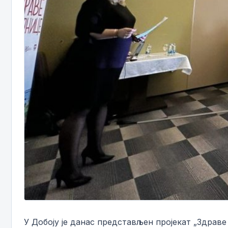
У Добоју је данас представљен пројекат „Здраве