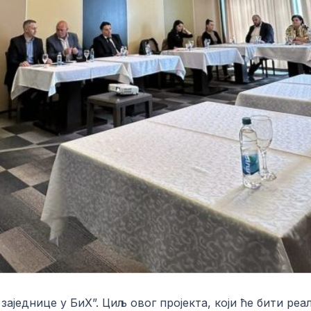
 заједнице у БиХ”. Циљ овог пројекта, који ће бити ре